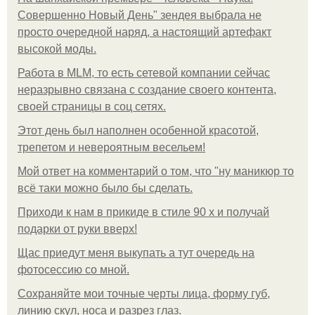
Совершенно Новый День" зендея выбрала не
просто очередной наряд, а настоящий артефакт
высокой моды.
Работа в MLM, то есть сетевой компании сейчас
неразрывно связана с создание своего контента,
своей страницы в соц сетях.
Этот день был наполнен особенной красотой,
трепетом и невероятным весельем!
Мой ответ на комментарий о том, что "ну маникюр то
всё таки можно было бы сделать.
Приходи к нам в прикиде в стиле 90 х и получай
подарки от руки вверх!
Щас приедут меня выкупать а тут очередь на
фотосессию со мной.
Сохраняйте мои точные черты лица, форму губ,
линию скул, носа и разрез глаз.