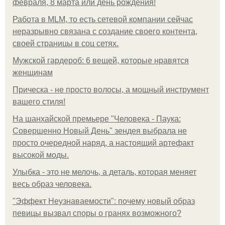
февраля, 8 марта или день рождения!
Работа в MLM, то есть сетевой компании сейчас
неразрывно связана с создание своего контента,
своей страницы в соц сетях.
Мужской гардероб: 6 вещей, которые нравятся
женщинам
Прическа - не просто волосы, а мощный инструмент
вашего стиля!
На шанхайской премьере "Человека - Паука:
Совершенно Новый День" зендея выбрала не
просто очередной наряд, а настоящий артефакт
высокой моды.
Улыбка - это не мелочь, а деталь, которая меняет
весь образ человека.
"Эффект Неузнаваемости": почему новый образ
певицы вызвал споры о гранях возможного?