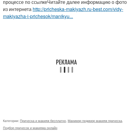
процессе по ссылкеЧитайте далее информацию о фото
из интернета
http://pricheska-makiyazh.ru-best.com/vidy-
makiyazha-i-prichesok/manikyu...
Категории:
Прическа и макияж бесплатно
,
Маникюр педикюр макияж прическа
,
Подбор причесок и макияжа онлайн