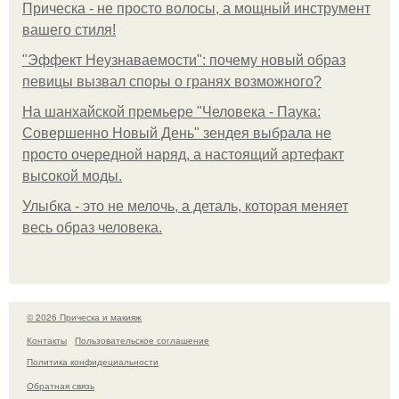
Прическа - не просто волосы, а мощный инструмент
вашего стиля!
"Эффект Неузнаваемости": почему новый образ
певицы вызвал споры о гранях возможного?
На шанхайской премьере "Человека - Паука:
Совершенно Новый День" зендея выбрала не
просто очередной наряд, а настоящий артефакт
высокой моды.
Улыбка - это не мелочь, а деталь, которая меняет
весь образ человека.
© 2026 Прическа и макияж
Контакты
Пользовательское соглашение
Политика конфидециальности
Обратная связь