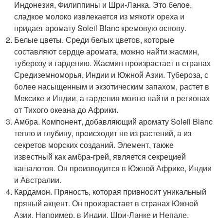
Индонезия, Филиппины и Шри-Ланка. Это белое,
сладкое молоко извлекается из мякоти ореха и
придает аромату Soleil Blanc кремовую основу.
Белые цветы. Среди белых цветов, которые
составляют сердце аромата, можно найти жасмин,
туберозу и гардению. Жасмин произрастает в странах
Средиземноморья, Индии и Южной Азии. Тубероза, с
более насыщенным и экзотическим запахом, растет в
Мексике и Индии, а гардения можно найти в регионах
от Тихого океана до Африки.
Амбра. Компонент, добавляющий аромату Soleil Blanc
тепло и глубину, происходит не из растений, а из
секретов морских созданий. Элемент, также
известный как амбра-грей, является секрецией
кашалотов. Он производится в Южной Африке, Индии
и Австралии.
Кардамон. Пряность, которая привносит уникальный
пряный акцент. Он произрастает в странах Южной
Азии. Например, в Индии, Шри-Ланке и Непале.