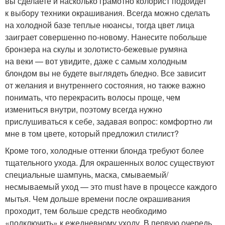
вы сделаете и насколько грамотно колорист подойдет
к выбору техники окрашивания. Всегда можно сделать
на холодной базе теплые нюансы, тогда цвет лица
заиграет совершенно по-новому. Нанесите побольше
бронзера на скулы и золотисто-бежевые румяна
на веки — вот увидите, даже с самым холодным
блондом вы не будете выглядеть бледно. Все зависит
от желания и внутреннего состояния, но также важно
понимать, что перекрасить волосы проще, чем
измениться внутри, поэтому всегда нужно
прислушиваться к себе, задавая вопрос: комфортно ли
мне в том цвете, который предложил стилист?
Кроме того, холодные оттенки блонда требуют более
тщательного ухода. Для окрашенных волос существуют
специальные шампунь, маска, смываемый/
несмываемый уход — это must have в процессе каждого
мытья. Чем дольше времени после окрашивания
проходит, тем больше средств необходимо
«подключить» к ежедневному уходу. В первую очередь