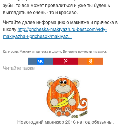
зубы, то все может провалиться и уже ты будешь
выглядеть не очень - то и красиво.
Читайте далее информацию о макияже и прическа в
школу
http://pricheska-makiyazh.ru-best.com/vidy-
makiyazha-i-prichesok/makiyaz...
Категории:
Макияж и прическа в школу
,
Вечерние прически и макияж
Читайте также
Новогодний маникюр 2016 на год обезьяны.