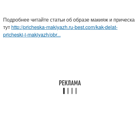
Подробнее читайте статьи об образе макияж и прическа
тут
http://pricheska-makiyazh.ru-best.com/kak-delat-
pricheski-i-makiyazh/obr...