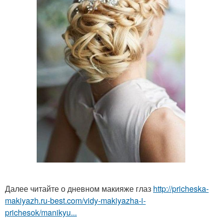
Далее читайте о дневном макияже глаз
http://pricheska-
makiyazh.ru-best.com/vidy-makiyazha-i-
prichesok/manikyu...