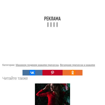
Категории:
Маникюр педикюр макияж прическа
,
Вечерние прически и макияж
Читайте также