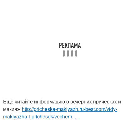
Ещё читайте информацию о вечерних прическах и
макияж
http://pricheska-makiyazh.ru-best.com/vidy-
makiyazha-i-prichesok/vechern...