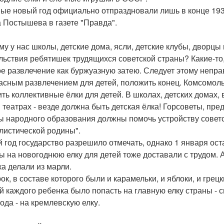
ые новый год официально отпраздновали лишь в конце 1936 
 Постышева в газете "Правда".
му у нас школы, детские дома, ясли, детские клубы, дворц
льствия ребятишек трудящихся советской страны? Какие-то,
ое развлечение как буржуазную затею. Следует этому непр
асным развлечением для детей, положить конец. Комсомоль
ить коллективные ёлки для детей. В школах, детских домах, в
и театрах - везде должна быть детская ёлка! Горсоветы, пр
ы народного образования должны помочь устройству советс
листической родины".
 год государство разрешило отмечать, однако 1 января ос
ы на новогоднюю елку для детей тоже доставали с трудом.
ка делали из марли.
ок, в составе которого были и карамельки, и яблоки, и гре
й каждого ребенка было попасть на главную елку страны - 
года - на кремлевскую елку.