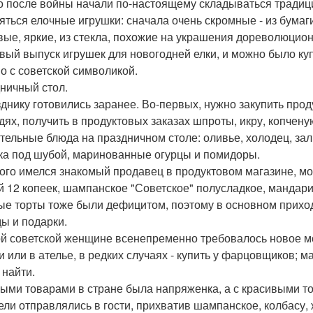
о после войны начали по-настоящему складываться традици
яться елочные игрушки: сначала очень скромные - из бумаги
вые, яркие, из стекла, похожие на украшения дореволюцион
вый выпуск игрушек для новогодней елки, и можно было ку
о с советской символикой.
ничный стол.
зднику готовились заранее. Во-первых, нужно закупить проду
дях, получить в продуктовых заказах шпроты, икру, копчену
тельные блюда на праздничном столе: оливье, холодец, за
ка под шубой, маринованные огурцы и помидоры.
 кого имелся знакомый продавец в продуктовом магазине, мо
й 12 копеек, шампанское "Советское" полусладкое, мандар
ые торты тоже были дефицитом, поэтому в основном приход
ы и подарки.
й советской женщине всенепременно требовалось новое мо
и или в ателье, в редких случаях - купить у фарцовщиков; 
 найти.
ыми товарами в стране была напряженка, а с красивыми т
ели отправлялись в гости, прихватив шампанское, колбасу,