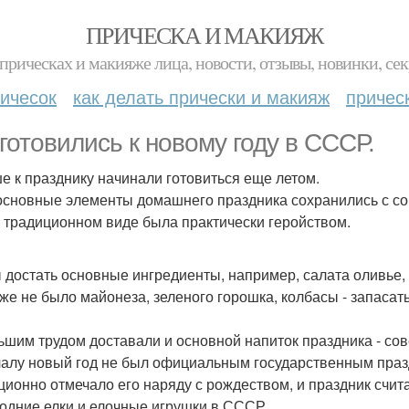
ПРИЧЕСКА И МАКИЯЖ
прическах и макияже лица, новости, отзывы, новинки, сек
ичесок
как делать прически и макияж
причес
 готовились к новому году в СССР.
е к празднику начинали готовиться еще летом.
основные элементы домашнего праздника сохранились с сов
в традиционном виде была практически геройством.
 достать основные ингредиенты, например, салата оливье,
же не было майонеза, зеленого горошка, колбасы - запасать
ьшим трудом доставали и основной напиток праздника - со
алу новый год не был официальным государственным праз
ционно отмечало его наряду с рождеством, и праздник счи
одние елки и елочные игрушки в СССР.