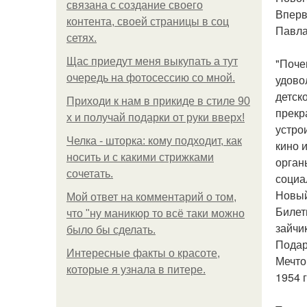
связана с создание своего
Вперв
контента, своей страницы в соц
Павла
сетях.
Щас приедут меня выкупать а тут
"Поче
очередь на фотосессию со мной.
удово
детск
Приходи к нам в прикиде в стиле 90
прекр
х и получай подарки от руки вверх!
устро
Челка - шторка: кому подходит, как
кино 
носить и с какими стрижками
орган
сочетать.
социа
Новый
Мой ответ на комментарий о том,
Билет
что "ну маникюр то всё таки можно
зайчи
было бы сделать.
Подар
Интересные факты о красоте,
Мечто
которые я узнала в питере.
1954 