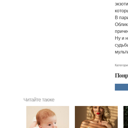
экзот
котор
В пар
Облик
приче
Ну и 
судьб
мульт
Категори
Понр
Читайте также