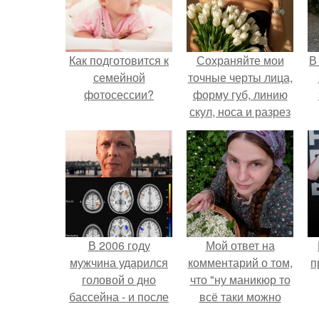
Как подготовится к
Сохраняйте мои
В
семейной
точные черты лица,
фотосессии?
форму губ, линию
скул, носа и разрез
глаз.
В 2006 году
Мой ответ на
мужчина ударился
комментарий о том,
п
головой о дно
что "ну маникюр то
бассейна - и после
всё таки можно
этого его жизнь
было бы сделать.