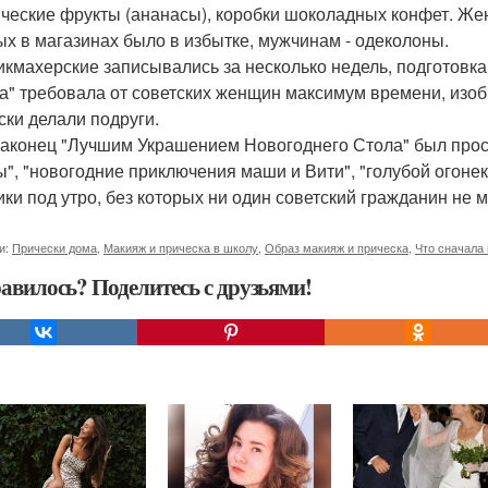
ические фрукты (ананасы), коробки шоколадных конфет. Же
ых в магазинах было в избытке, мужчинам - одеколоны.
икмахерские записывались за несколько недель, подготовка
а" требовала от советских женщин максимум времени, изобр
ски делали подруги.
наконец "Лучшим Украшением Новогоднего Стола" был просм
ы", "новогодние приключения маши и Вити", "голубой огонек
ики под утро, без которых ни один советский гражданин не 
и:
Прически дома
,
Макияж и прическа в школу
,
Образ макияж и прическа
,
Что сначала
авилось? Поделитесь с друзьями!