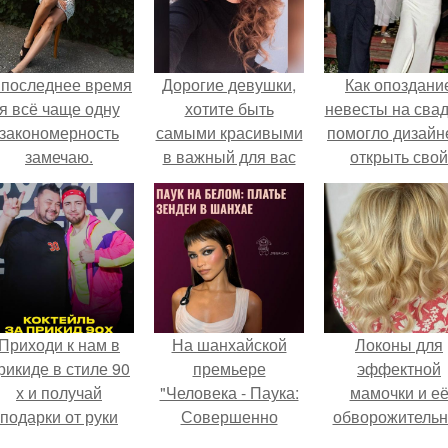
 последнее время
Дорогие девушки,
Как опоздани
я всё чаще одну
хотите быть
невесты на сва
закономерность
самыми красивыми
помогло дизайн
замечаю.
в важный для вас
открыть свой
день?
бренд.
Приходи к нам в
На шанхайской
Локоны для
рикиде в стиле 90
премьере
эффектной
х и получай
"Человека - Паука:
мамочки и е
подарки от руки
Совершенно
обворожительн
вверх!
Новый День"
дочурки.