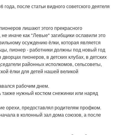
года, после статьи видного советского деятеля
ы пионеров лишают этого прекрасного
 не иначе как "Левые" загибщики ославили это
авильному осуждению ёлки, которая является
цы, пионер - работники должны под новый год
 дворцах пионеров, в детских клубах, в детских
едседатели районных исполкомов, сельсоветы,
кой ёлки для детей нашей великой
тавался рабочим днем.
 А также нужный костюм снежинки или наряд
цкие орехи, предоставлял родителям профком.
сначала в колонный зал дома союзов, а после