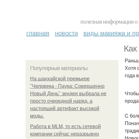
полезная информация о 
главная
новости
виды макияжа и пр
Как
Раньш
Хотя 
Популярные материалы
года 
На шанхайской премьере
"Человека - Паука: Совершенно
Чтобы
Новый День" зендея выбрала не
прода
просто очередной наряд, а
настоящий артефакт высокой
C бол
моды.
Понач
Работа в MLM, то есть сетевой
тради
компании сейчас неразрывно
Новог