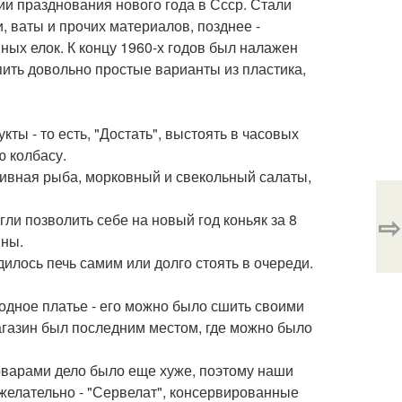
и празднования нового года в Ссср. Стали
, ваты и прочих материалов, позднее -
ных елок. К концу 1960-х годов был налажен
пить довольно простые варианты из пластика,
кты - то есть, "Достать", выстоять в часовых
ю колбасу.
ливная рыба, морковный и свекольный салаты,
⇨
гли позволить себе на новый год коньяк за 8
ины.
илось печь самим или долго стоять в очереди.
дное платье - его можно было сшить своими
магазин был последним местом, где можно было
оварами дело было еще хуже, поэтому наши
 желательно - "Сервелат", консервированные