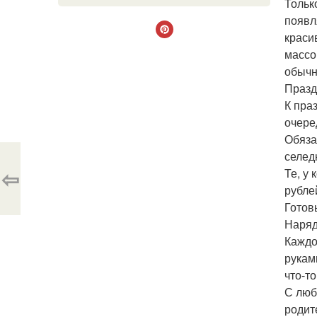
Тольк
появл
краси
массо
обычн
Празд
К пра
очере
Обяза
селед
⇦
Те, у
рубле
Готов
Наряд
Каждо
рукам
что-то
С люб
родит