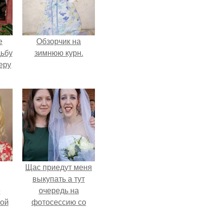
е
Обзорчик на
дьбу
зимнюю курн.
еру
Щас приедут меня
выкупать а тут
ё
очередь на
ой
фотосессию со
мной.