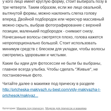
у кого лицо имеет круглую форму, стоит выбирать позу в
три четверти. Таким образом, если же лицо овальной,
вытянутой формы, можно наклонить слегка голову
вперед. Двойной подбородок или чересчур массивный
можно скрыть, выбрав фотографирование с верхней
позиции, маленький подбородок - снимают снизу.
Начесанные волосы смотрятся плохо, голова кажется
непропорционально большой. Стоит использовать
минимум средств с блеском для укладки, чтобы волосы
смотрелись здоровыми и чистыми.
Какие бы идеи для фотосессии не были бы выбраны,
главное всегда улыбка. Чтобы сделать "Живые", не
постановочные фото.
Читайте далее о макияже под прическу в разделе
http://pricheska-makiyazh.ru-best.com/vidy-makiyazha-i-
prichesok/makiyaz...
Категории:
Макияж под прическу
,
Модели для причесок и макияжа