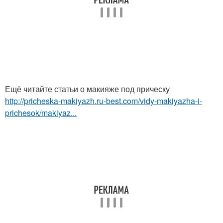
Ещё читайте статьи о макияже под прическу
http://pricheska-makiyazh.ru-best.com/vidy-makiyazha-i-
prichesok/makiyaz...