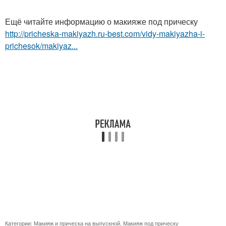
Ещё читайте информацию о макияже под прическу
http://pricheska-makiyazh.ru-best.com/vidy-makiyazha-i-
prichesok/makiyaz...
Категории:
Макияж и прическа на выпускной
,
Макияж под прическу