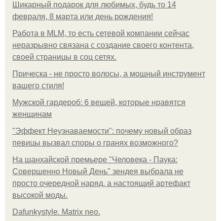
Шикарный подарок для любимых, будь то 14
февраля, 8 марта или день рождения!
Работа в MLM, то есть сетевой компании сейчас
неразрывно связана с создание своего контента,
своей страницы в соц сетях.
Прическа - не просто волосы, а мощный инструмент
вашего стиля!
Мужской гардероб: 6 вещей, которые нравятся
женщинам
"Эффект Неузнаваемости": почему новый образ
певицы вызвал споры о гранях возможного?
На шанхайской премьере "Человека - Паука:
Совершенно Новый День" зендея выбрала не
просто очередной наряд, а настоящий артефакт
высокой моды.
Dafunkystyle. Matrix neo.