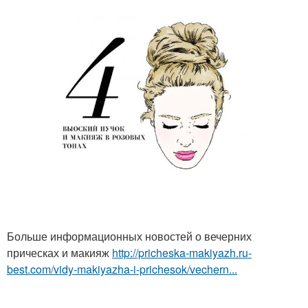
Больше информационных новостей о вечерних
прическах и макияж
http://pricheska-makiyazh.ru-
best.com/vidy-makiyazha-i-prichesok/vechern...