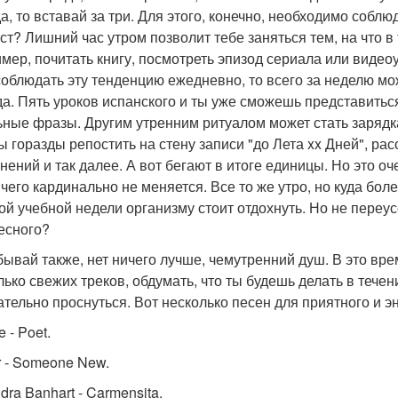
а, то вставай за три. Для этого, конечно, необходимо соблю
аст? Лишний час утром позволит тебе заняться тем, на что в
мер, почитать книгу, посмотреть эпизод сериала или видеоу
соблюдать эту тенденцию ежедневно, то всего за неделю мож
да. Пять уроков испанского и ты уже сможешь представиться
ьные фразы. Другим утренним ритуалом может стать зарядка
ы горазды репостить на стену записи "до Лета xx Дней", р
нений и так далее. А вот бегают в итоге единицы. Но это о
ничего кардинально не меняется. Все то же утро, но куда бо
ой учебной недели организму стоит отдохнуть. Но не переу
есного?
бывай также, нет ничего лучше, чемутренний душ. В это вр
лько свежих треков, обдумать, что ты будешь делать в течени
ательно проснуться. Вот несколько песен для приятного и э
e - Poet.
r - Someone New.
ra Banhart - Carmensita.