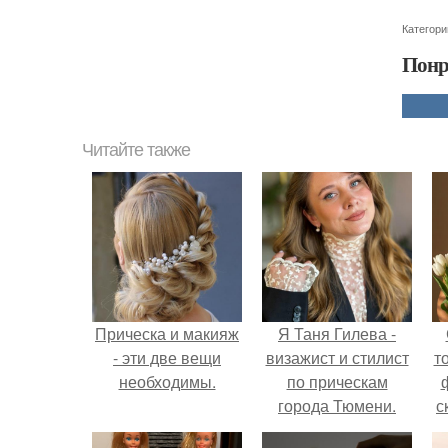
Категори
Понр
Читайте также
Прическа и макияж
Я Таня Гилева -
- эти две вещи
визажист и стилист
т
необходимы.
по прическам
города Тюмени.
с