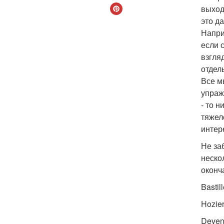
выход
это д
Напри
если 
взгля
отдел
Все м
упраж
- то 
тяжел
интер
Не за
неско
оконч
Bastill
Hozie
Devend