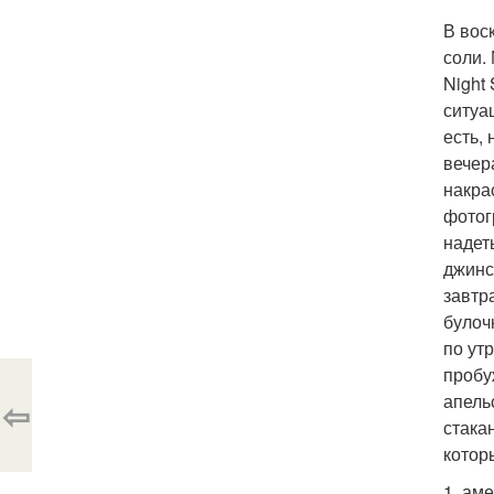
В вос
соли.
Night
ситуа
есть,
вечер
накра
фотог
надет
джинс
завтр
булоч
по ут
пробу
апель
⇦
стака
котор
1. ам