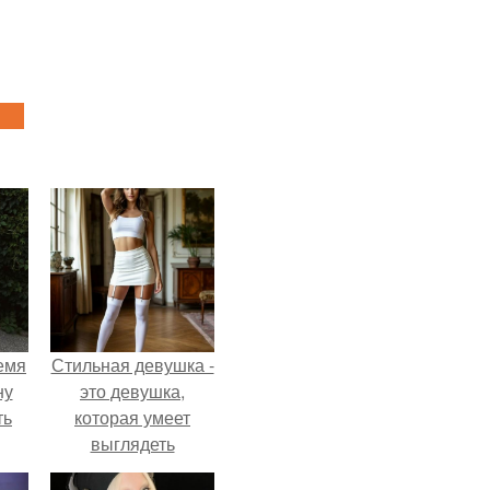
емя
Стильная девушка -
ну
это девушка,
ть
которая умеет
выглядеть
привлекательно и