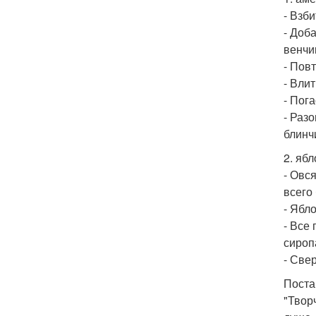
- Взби
- Доб
венчи
- Пов
- Влит
- Пог
- Раз
блинч
2. яб
- Овся
всего 
- Ябло
- Все
сироп
- Све
Поста
"Твор