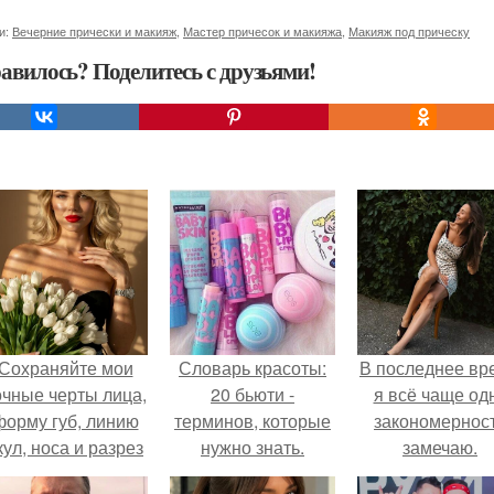
и:
Вечерние прически и макияж
,
Мастер причесок и макияжа
,
Макияж под прическу
авилось? Поделитесь с друзьями!
Сохраняйте мои
Словарь красоты:
В последнее вр
очные черты лица,
20 бьюти -
я всё чаще од
форму губ, линию
терминов, которые
закономернос
кул, носа и разрез
нужно знать.
замечаю.
глаз.