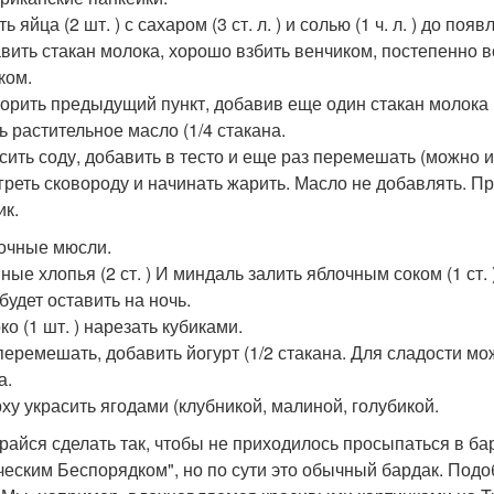
ть яйца (2 шт. ) с сахаром (3 ст. л. ) и солью (1 ч. л. ) до поя
авить стакан молока, хорошо взбить венчиком, постепенно 
ком.
торить предыдущий пункт, добавив еще один стакан молока 
ь растительное масло (1/4 стакана.
асить соду, добавить в тесто и еще раз перемешать (можно 
огреть сковороду и начинать жарить. Масло не добавлять. 
ик.
лочные мюсли.
ные хлопья (2 ст. ) И миндаль залить яблочным соком (1 ст.
будет оставить на ночь.
ко (1 шт. ) нарезать кубиками.
 перемешать, добавить йогурт (1/2 стакана. Для сладости м
а.
рху украсить ягодами (клубникой, малиной, голубикой.
райся сделать так, чтобы не приходилось просыпаться в ба
ческим Беспорядком", но по сути это обычный бардак. Подо