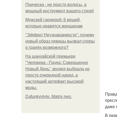
Прическа - не просто волосы, а
мощный инструмент вашего стиля!
Мужской гардероб: 6 вещей,
которые нравятся женщинам
"Эффект Неузнаваемости": почему
новый образ певицы вызвал споры
о гранях возможного?
На шанхайской премьере
"Человека - Паука: Совершенно
Новый День" зендея выбрала не
просто очередной наряд, а
настоящий артефакт высокой
моды.
Правд
Dafunkystyle. Matrix neo.
пресл
даже 
В пер