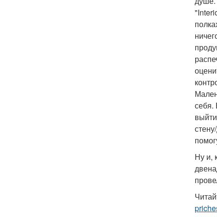
душе.
"Inte
полках
ничег
проду
распе
оцени
контр
Мален
себя.
выйти
стену
помог
Ну и,
двена
прове
Читай
priche