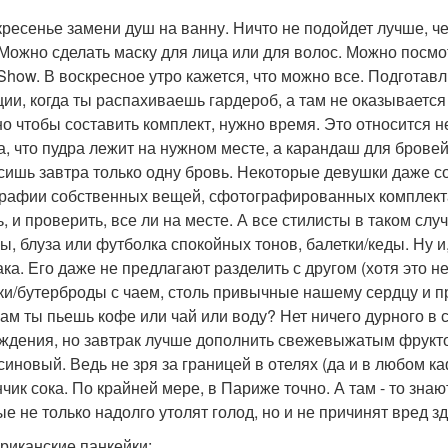
кресенье замени душ на ванну. Ничто не подойдет лучше, 
 Можно сделать маску для лица или для волос. Можно посмо
 Show. В воскресное утро кажется, что можно все. Подготав
ции, когда ты распахиваешь гардероб, а там не оказывается
 но чтобы составить комплект, нужно время. Это относится не
а, что пудра лежит на нужном месте, а карандаш для бровей
сишь завтра только одну бровь. Некоторые девушки даже с
рафии собственных вещей, сфотографированных комплектам
ь, и проверить, все ли на месте. А все стилисты в таком сл
ы, блуза или футболка спокойных тонов, балетки/кеды. Ну и
ака. Его даже не предлагают разделить с другом (хотя это 
ки/бутерброды с чаем, столь привычные нашему сердцу и пр
рам ты пьешь кофе или чай или воду? Нет ничего дурного в 
ждения, но завтрак лучше дополнить свежевыжатым фрукт
синовый. Ведь не зря за границей в отелях (да и в любом к
нчик сока. По крайней мере, в Париже точно. А там - то знаю
ые не только надолго утолят голод, но и не причинят вред 
ериканские панкейки: