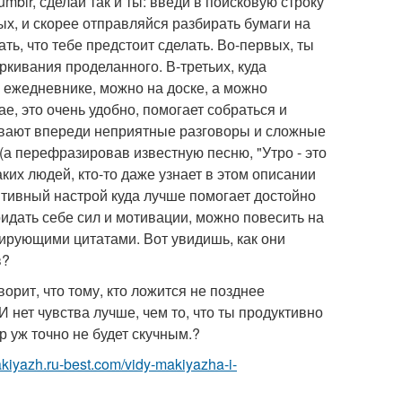
blr, сделай так и ты: введи в поисковую строку
ных, и скорее отправляйся разбирать бумаги на
нать, что тебе предстоит сделать. Во-первых, ты
ркивания проделанного. В-третьих, куда
 ежедневнике, можно на доске, а можно
е, это очень удобно, помогает собраться и
бывают впереди неприятные разговоры и сложные
 (а перефразировав известную песню, "Утро - это
ких людей, кто-то даже узнает в этом описании
зитивный настрой куда лучше помогает достойно
ридать себе сил и мотивации, можно повесить на
вирующими цитатами. Вот увидишь, как они
в?
орит, что тому, кто ложится не позднее
И нет чувства лучше, чем то, что ты продуктивно
р уж точно не будет скучным.?
akiyazh.ru-best.com/vidy-makiyazha-i-