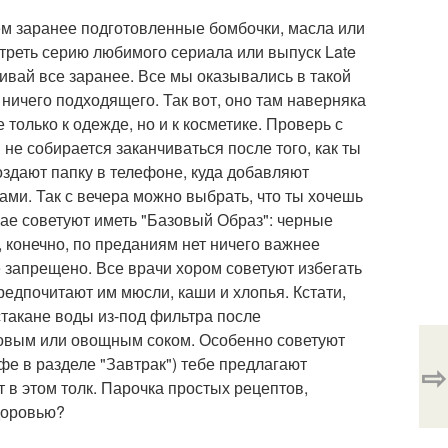
чем заранее подготовленные бомбочки, масла или
треть серию любимого сериала или выпуск Late
ливай все заранее. Все мы оказывались в такой
 ничего подходящего. Так вот, оно там наверняка
 только к одежде, но и к косметике. Проверь с
 не собирается заканчиваться после того, как ты
оздают папку в телефоне, куда добавляют
и. Так с вечера можно выбрать, что ты хочешь
учае советуют иметь "Базовый Образ": черные
, конечно, по преданиям нет ничего важнее
не запрещено. Все врачи хором советуют избегать
едпочитают им мюсли, каши и хлопья. Кстати,
стакане воды из-под фильтра после
овым или овощным соком. Особенно советуют
афе в разделе "Завтрак") тебе предлагают
⇨
т в этом толк. Парочка простых рецептов,
здоровью?