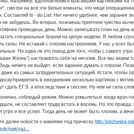
 Мы, например, вдохновляемся красивыми картинками на Tum
rior", смотри на все эти белые комнаты, что чище операцион
. Составляй to - do List. Нет ничего удобнее, чем заранее з
о не забудешь. Во-вторых, познаешь приятное чувство выче
ктивнее проведешь день. Можно записывать план на день в
чатать специальные бланки на целую неделю. В любом случа
ть силы. Не вставай с плохим настроением. У нас у всех 
ольные. Но едва ли это повод для того, чтобы с самого утра
ькая Жизнь") настраивать себя на негатив. Все мы знаем та
 Ведь ничего не выйдет, если заранее думать о плохом. По
 даже из самых затруднительных ситуаций. Кстати, чтобы п
/доску/прикрепить в ежедневник несколько картинок с моти
ут сдать ЕГЭ, а впоследствии и сессию. Ну чем не сила сло
 конечно, соблюдай режим. Можно ухмыляться, когда врач гов
дцати, не составляет труда встать в восемь. Но это правда. 
л утро и все успел. Тогда день не может быть плохим, а вече
те далее новости о макияже под прическу
http://pricheska-m
sok/makiyaz...