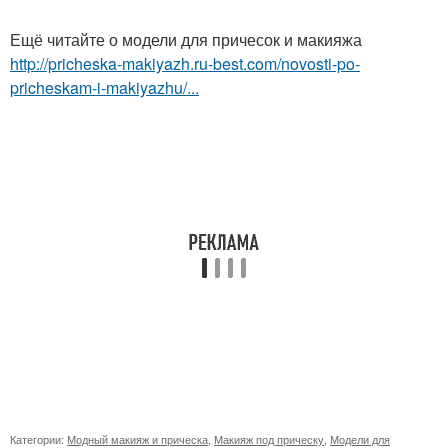
Ещё читайте о модели для причесок и макияжа
http://pricheska-makiyazh.ru-best.com/novosti-po-
pricheskam-i-makiyazhu/...
Категории:
Модный макияж и прическа
,
Макияж под прическу
,
Модели для