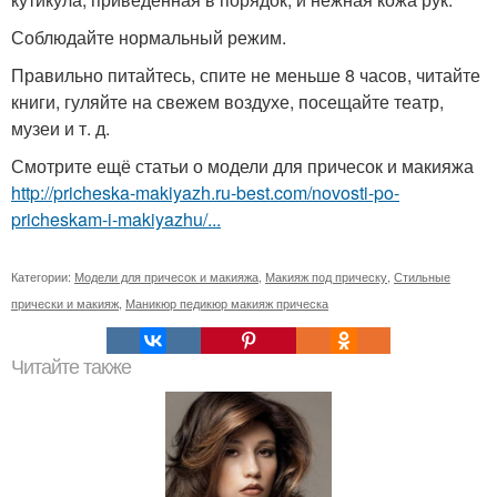
Соблюдайте нормальный режим.
Правильно питайтесь, спите не меньше 8 часов, читайте
книги, гуляйте на свежем воздухе, посещайте театр,
музеи и т. д.
Смотрите ещё статьи о модели для причесок и макияжа
http://pricheska-makiyazh.ru-best.com/novosti-po-
pricheskam-i-makiyazhu/...
Категории:
Модели для причесок и макияжа
,
Макияж под прическу
,
Стильные
прически и макияж
,
Маникюр педикюр макияж прическа
Читайте также