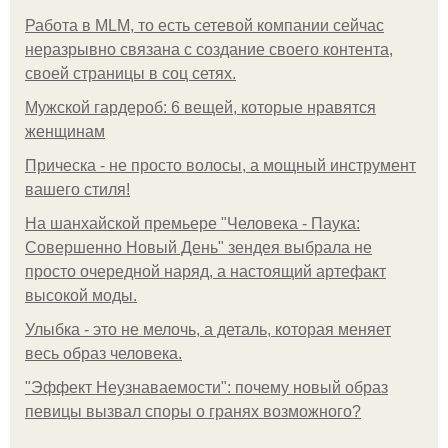
Работа в MLM, то есть сетевой компании сейчас
неразрывно связана с создание своего контента,
своей страницы в соц сетях.
Мужской гардероб: 6 вещей, которые нравятся
женщинам
Прическа - не просто волосы, а мощный инструмент
вашего стиля!
На шанхайской премьере "Человека - Паука:
Совершенно Новый День" зендея выбрала не
просто очередной наряд, а настоящий артефакт
высокой моды.
Улыбка - это не мелочь, а деталь, которая меняет
весь образ человека.
"Эффект Неузнаваемости": почему новый образ
певицы вызвал споры о гранях возможного?