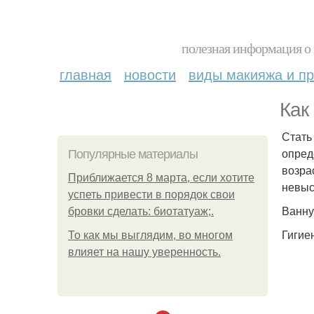
полезная информация о 
главная
новости
виды макияжа и пр
Как
Стать
опред
Популярные материалы
возра
Приближается 8 марта, если хотите
невыс
успеть привести в порядок свои
Ванну
бровки сделать: биотатуаж;.
Гигие
То как мы выглядим, во многом
влияет на нашу уверенность.