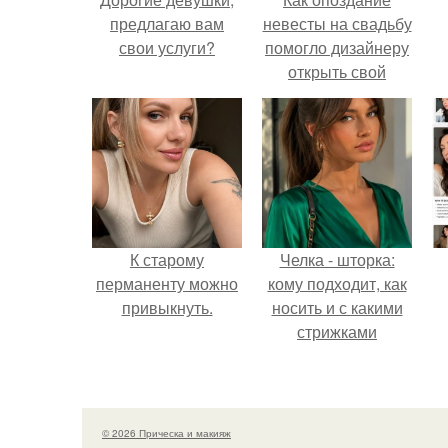
предлагаю вам
невесты на свадьбу
свои услуги?
помогло дизайнеру
открыть свой
бренд.
К старому
Челка - шторка:
перманенту можно
кому подходит, как
привыкнуть.
носить и с какими
стрижками
сочетать.
п
© 2026 Прическа и макияж