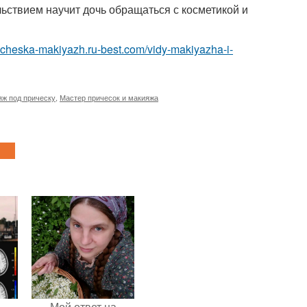
ьствием научит дочь обращаться с косметикой и
pricheska-makiyazh.ru-best.com/vidy-makiyazha-i-
ж под прическу
,
Мастер причесок и макияжа
Мой ответ на