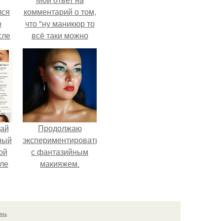
лся
комментарий о том,
о
что "ну маникюр то
сле
всё таки можно
нь
было бы сделать.
мым
ом.
дай
Продолжаю
ный
экспериментировать
ой
с фантазийным
ле
макияжем.
026
язь