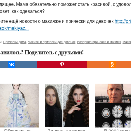
дящее. Мама обязательно поможет стать красивой, с удовол
овет, как одеваться?
ите ещё новости о макияже и прически для девочек
http://
sok/makiyaz...
и:
Прически дома
,
Макияж и прически для девочек
,
Вечерние прически и макияж
,
Макия
авилось? Поделитесь с друзьями!
Обзорчик на
За день до родов,
В 2006 году