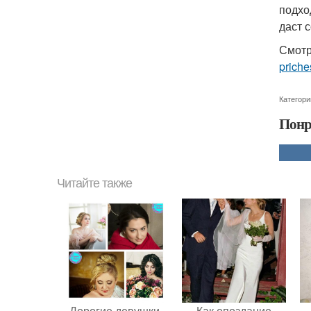
подхо
даст с
Смотр
priche
Категори
Понр
Читайте также
Дорогие девушки,
Как опоздание