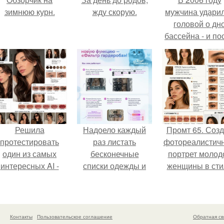
зимнюю курн.
жду скорую.
мужчина удари
головой о дн
бассейна - и по
этого его жиз
изменилась са
странным образ
Решила
Надоело каждый
Промт 65. Соз
протестировать
раз листать
фотореалистич
один из самых
бесконечные
портрет молод
интересных AI -
списки одежды и
женщины в сти
ромтов для бьюти
заново собирать
бьюти - гайда 2
- анализа.
любимый лук по
года.
кусочкам?
Контакты
Пользовательское соглашение
Обратная св