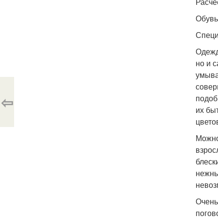
Расчё
Обувь
Специ
Одежд
но и с
умыва
совер
⇦
подоб
их бы
цвето
Можно
взрос
блеск
нежны
невоз
Очень
погов