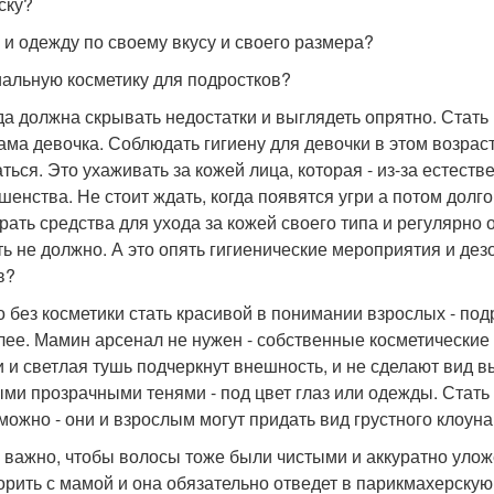
ску?
 и одежду по своему вкусу и своего размера?
альную косметику для подростков?
а должна скрывать недостатки и выглядеть опрятно. Стать 
ама девочка. Соблюдать гигиену для девочки в этом возрасте
ться. Это ухаживать за кожей лица, которая - из-за естеств
шенства. Не стоит ждать, когда появятся угри а потом долго
рать средства для ухода за кожей своего типа и регулярно о
ть не должно. А это опять гигиенические мероприятия и дез
в?
 без косметики стать красивой в понимании взрослых - подр
лее. Мамин арсенал не нужен - собственные косметические
и и светлая тушь подчеркнут внешность, и не сделают ви
ми прозрачными тенями - под цвет глаз или одежды. Стать
можно - они и взрослым могут придать вид грустного клоун
 важно, чтобы волосы тоже были чистыми и аккуратно улож
орить с мамой и она обязательно отведет в парикмахерскую,