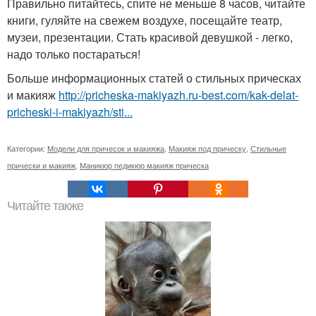
Правильно питайтесь, спите не меньше 8 часов, читайте
книги, гуляйте на свежем воздухе, посещайте театр,
музеи, презентации. Стать красивой девушкой - легко,
надо только постараться!
Больше информационных статей о стильных прическах
и макияж
http://pricheska-makiyazh.ru-best.com/kak-delat-
pricheski-i-makiyazh/sti...
Категории:
Модели для причесок и макияжа
,
Макияж под прическу
,
Стильные
прически и макияж
,
Маникюр педикюр макияж прическа
Читайте также