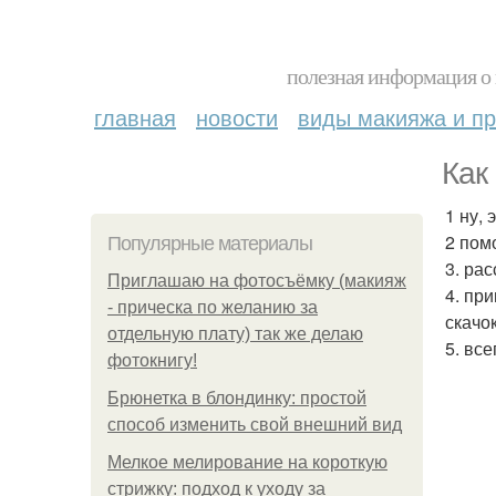
полезная информация о 
главная
новости
виды макияжа и пр
Как
1 ну,
2 пом
Популярные материалы
3. ра
Приглашаю на фотосъёмку (макияж
4. пр
- прическа по желанию за
скачок
отдельную плату) так же делаю
5. вс
фотокнигу!
Брюнетка в блондинку: простой
способ изменить свой внешний вид
Мелкое мелирование на короткую
стрижку: подход к уходу за