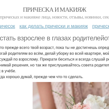
ПРИЧЕСКА И МАКИЯЖ
прическах и макияже лица, новости, отзывы, новинки, сек
ичесок
как делать прически и макияж
причес
 стать взрослее в глазах родителейо
 это прежде всего твой возраст, пока ты не достигнешь опре
огай родителям во всём, делай уборку во всей квартире, мой
ссуждай по взрослому. Прекрати беситься и всегда слушай р
инимай решения, но так же прислушивайтесь совета родите
 в учёбе.
егда хорошо думай, прежде чем что-то сделать.