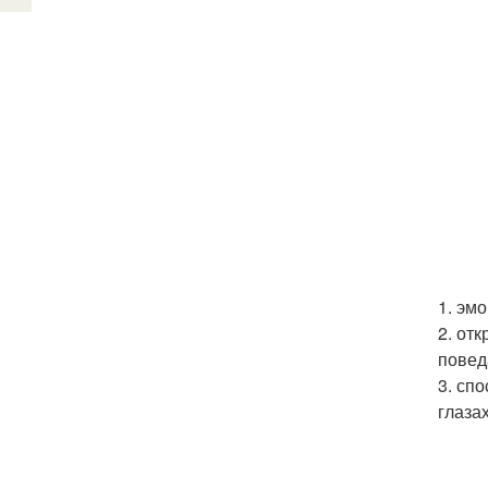
1. эм
2. от
повед
3. сп
глаза