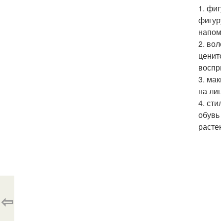
1. фи
фигур
напом
2. во
ценит
воспр
3. ма
на ли
4. ст
обувь
расте
⇦