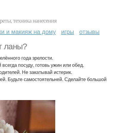
реты, техника нанесения
ки и макияж на дому
игры
отзывы
т ланы?
делённого года зрелости.
 всегда посуду, готовь ужин или обед.
одителей. Не закатывай истерик.
лей. Будьте самостоятельней. Сделайте большой