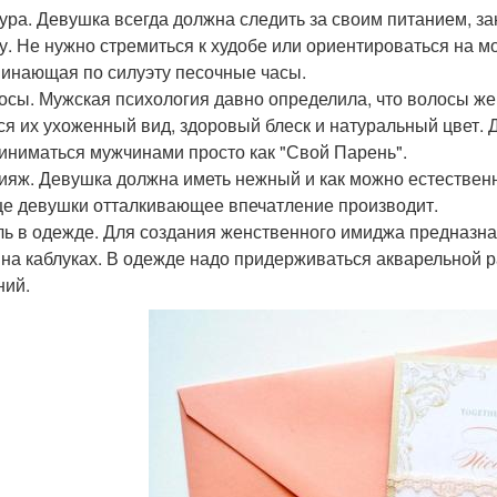
гура. Девушка всегда должна следить за своим питанием, з
у. Не нужно стремиться к худобе или ориентироваться на м
инающая по силуэту песочные часы.
лосы. Мужская психология давно определила, что волосы 
ся их ухоженный вид, здоровый блеск и натуральный цвет. 
иниматься мужчинами просто как "Свой Парень".
кияж. Девушка должна иметь нежный и как можно естествен
це девушки отталкивающее впечатление производит.
иль в одежде. Для создания женственного имиджа предназн
 на каблуках. В одежде надо придерживаться акварельной ра
ний.