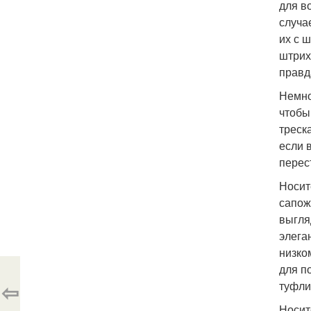
для в
случа
их с 
штрих
правд
Немно
чтобы
треск
если 
перес
Носит
сапож
выгля
элега
низко
для п
⇦
туфли
Носит