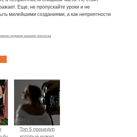
ажает. Еще, не пропускайте уроки и не
быть милейшими созданиями, а как неприятности
никюр педикюр макияж прическа
е
Топ 5 процедур
дьбу
которые нужно