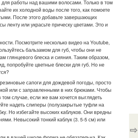
а для работы над вашими волосами. Только в том
айте их холодной воды после того, как помоете
стыми. После этого добавьте завершающих
ы ленту или украсьте прическу цветами. Это и
ости. Посмотрите несколько видео на Youtube,
ользуйтесь бальзамом для губ, чтобы они не
кам глянцевого блеска и сияния. Таким образом,
д, попробуйте цветные блески для губ. Но не
тся?
 резиновые сапоги для дождевой погоды, просто
бкой или с заправленными в них брюками. Чтобы
в том случае, если же вам хочется выглядеть
буйте надеть слиперы (полузакрытые туфли на
бку. Но избегайте высоких каблуков. Они вредны
ми. Невысокий тонкий каблук (3. 5-5 см) или
⇨
ли в вашей школе форма не обязательна. Как