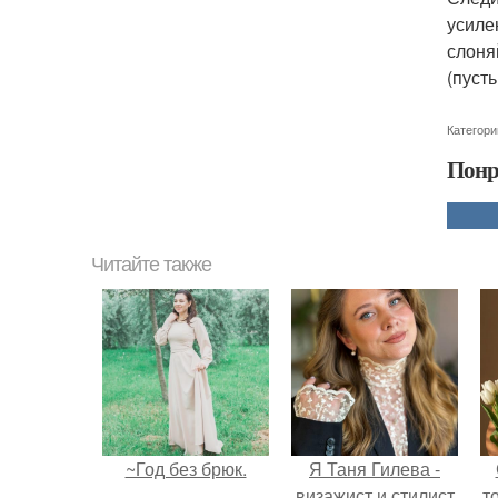
усиле
слоня
(пусть
Категори
Понр
Читайте также
~Год без брюк.
Я Таня Гилева -
визажист и стилист
т