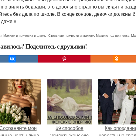
нно вилять бедрами, это довольно странно выглядит и раздр
йтесь без дела по школе. В конце концов, девочки должны 
 даже н.
и:
Макияж и прическа в школу
,
Стильные прически и макияж
,
Макияж под прическу
,
Ма
авилось? Поделитесь с друзьями!
Сохраняйте мои
69 способов
Как опоздани
очные черты лица,
усилить женскую
невесты на сва