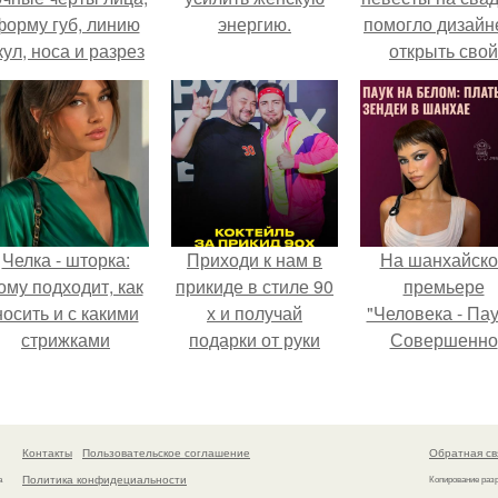
форму губ, линию
энергию.
помогло дизайн
кул, носа и разрез
открыть свой
глаз.
бренд.
Челка - шторка:
Приходи к нам в
На шанхайско
ому подходит, как
прикиде в стиле 90
премьере
носить и с какими
х и получай
"Человека - Пау
стрижками
подарки от руки
Совершенно
сочетать.
вверх!
Новый День"
зендея выбрала
просто очеред
наряд, а насто
Контакты
Пользовательское соглашение
Обратная св
артефакт высо
Политика конфидециальности
а
Копирование раз