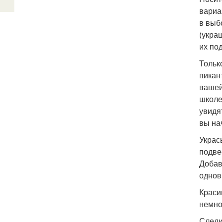
вариа
в выб
(укра
их по
Тольк
пикан
вашей
школе
увидя
вы на
Украс
подве
Добав
однов
Краси
немно
Следи