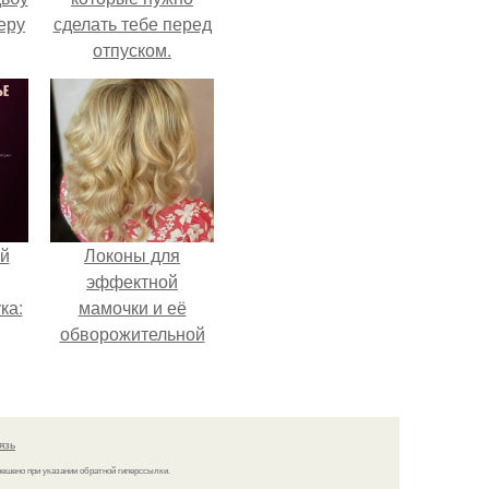
еру
сделать тебе перед
отпуском.
й
Локоны для
эффектной
ка:
мамочки и её
обворожительной
дочурки.
 не
ной
ящий
язь
кой
решено при указании обратной гиперссылки.