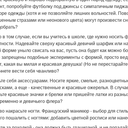
нт, попробуйте футболку под джинсы с симпатичным пиджа
оре одежды (хотя и не позволяйте лишних вольностей. По
шенным стразами или неонового цвета) могут произвести с
добрать?
о в том случае, если вы учитесь в школе, где нужно носить
тности. Надевайте сверху красивый девичий шарфик или на
 форме уныло свисать на вас, пусть она будет как можно б
 запрещены подобные эксперименты с формой, просто веди
т, какая вы милая и красивая девушка! (Но не перестарайте
чнете вести себя чванливо?
ьте себя аксессуарами. Носите яркие, смелые, разноцветны
сками, а еще - качественные и красивые ожерелья. В случае
ьте красивые значки и брелки или пришейте латки из разных
ременно и девичьего флера?
во накрасьте ногти. Французский маникюр - выбор для стил
го пошалить с ногтями: добавить цветной росписи или нане
те за походкой - она должна быть грациозной, и не попадай