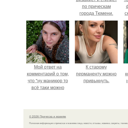
по прическам
города Тюмени.
с
Мой ответ на
К старому
комментарий о том,
перманенту можно
к
что "ну маникюр то
привыкнуть.
всё таки можно
было бы сделать.
© 2026 Прическа и макияж
Полезная информация о прическах и макияже лица, новости, отзывы, новинки, секреты, техник