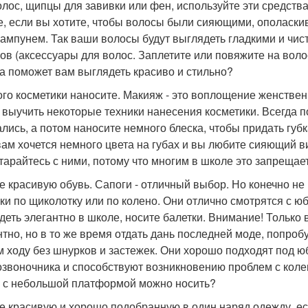
олос, щипцы для завивки или фен, используйте эти средств
е, если вы хотите, чтобы волосы были сияющими, ополаскив
шампунем. Так ваши волосы будут выглядеть гладкими и чи
ов (аксессуары для волос. Заплетите или повяжите на волос
а поможет вам выглядеть красиво и стильно?
го косметики наносите. Макияж - это воплощение женственн
 выучить некоторые техники нанесения косметики. Всегда п
ались, а потом наносите немного блеска, чтобы придать губ
вам хочется немного цвета на губах и вы любите сияющий ви
тарайтесь с ними, потому что многим в школе это запрещае
е красивую обувь. Сапоги - отличный выбор. Но конечно не
ки по щиколотку или по колено. Они отлично смотрятся с ю
деть элегантно в школе, носите балетки. Внимание! Только 
нтно, но в то же время отдать дань последней моде, попро
м ходу без шнурков и застежек. Они хорошо подходят под ю
озвоночника и способствуют возникновению проблем с коленя
 с небольшой платформой можно носить?
е красивую и хорошо подобранную в один наряд одежду, ес