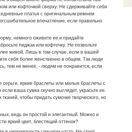
ком или кофточкой сверху. Не сдерживайте себя
вседневные платья с оригинальным ремнем
ногсшибательное впечатление, если правильно
 форму, немного оживите ее и придайте
бросьте пиджак или кофточку. Не позвольте
олее живой. Лишь в том случае, если в вашей
те себя более женственно в общем. Так люди
сь, тем не менее, - людям не понравится, если
е серьги, яркие браслеты или милые браслеты с
 если ваша сумка скучно выглядит, украсьте ее.
 тканей, чтобы придать сумочке творческого, но
ьных, ведь он простой и элегантный. Можно и
сти яркий цвет, блестящий оттенок?
те в неприятности слишком часто. Не стоит