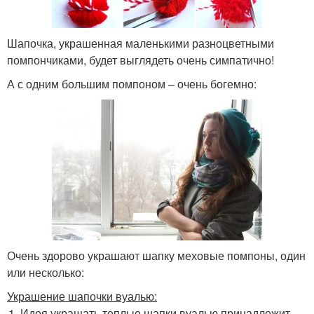
Шапочка, украшенная маленькими разноцветными
помпончиками, будет выглядеть очень симпатично!
А с одним большим помпоном – очень богемно:
Очень здорово украшают шапку меховые помпоны, один
или несколько:
Украшение шапочки вуалью:
Идея украшать теплые шапки вуалью принадлежит