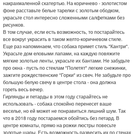
накрахмаленной скатертью. На коричнево - золотистом
фоне расставьте белые тарелки с золотым ободком,
украсьте стол интересно сложенными салфетками без
рисунков.
В том случае, если есть возможность, то постарайтесь
все вокруг украсить в таком желто-коричневом стиле.
Еще раз напоминаем, что собака примет стиль "Кантри".
Украсьте дом еловыми лапами, на каждую повяжите
мягкие золотые ленты, украсьте их бантами. Не забудьте
про окна - пусть по стеклам "Полетят" легкие снежинки,
зажгите рождественские "Горки" из свеч. Не забудьте про
большую белую свечу в центре стола - она должна
гореть весь вечер.
Гирлянды и петарды в этом году старайтесь не
использовать - собака спокойно перенесет ваше
веселье, но ей может не понравиться лишний шум. Так
что в 2018 году постараемся обойтись без петард. В
центре комнаты, прямо на рожки люстры повесьте
золотые шары. Есть возможность развесить их по стенах