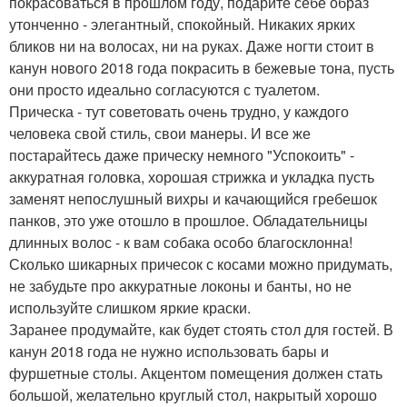
покрасоваться в прошлом году, подарите себе образ
утонченно - элегантный, спокойный. Никаких ярких
бликов ни на волосах, ни на руках. Даже ногти стоит в
канун нового 2018 года покрасить в бежевые тона, пусть
они просто идеально согласуются с туалетом.
Прическа - тут советовать очень трудно, у каждого
человека свой стиль, свои манеры. И все же
постарайтесь даже прическу немного "Успокоить" -
аккуратная головка, хорошая стрижка и укладка пусть
заменят непослушный вихры и качающийся гребешок
панков, это уже отошло в прошлое. Обладательницы
длинных волос - к вам собака особо благосклонна!
Сколько шикарных причесок с косами можно придумать,
не забудьте про аккуратные локоны и банты, но не
используйте слишком яркие краски.
Заранее продумайте, как будет стоять стол для гостей. В
канун 2018 года не нужно использовать бары и
фуршетные столы. Акцентом помещения должен стать
большой, желательно круглый стол, накрытый хорошо