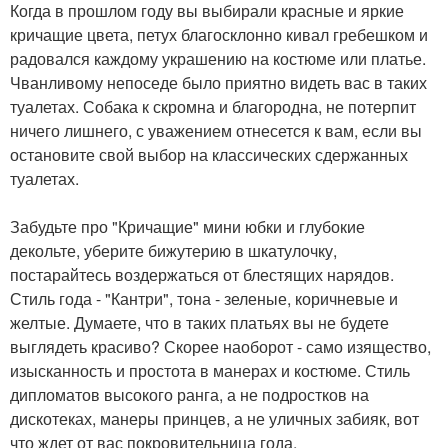
Когда в прошлом году вы выбирали красные и яркие
кричащие цвета, петух благосклонно кивал гребешком и
радовался каждому украшению на костюме или платье.
Чванливому непоседе было приятно видеть вас в таких
туалетах. Собака к скромна и благородна, не потерпит
ничего лишнего, с уважением отнесется к вам, если вы
остановите свой выбор на классических сдержанных
туалетах.
Забудьте про "Кричащие" мини юбки и глубокие
декольте, уберите бижутерию в шкатулочку,
постарайтесь воздержаться от блестящих нарядов.
Стиль года - "Кантри", тона - зеленые, коричневые и
желтые. Думаете, что в таких платьях вы не будете
выглядеть красиво? Скорее наоборот - само изящество,
изысканность и простота в манерах и костюме. Стиль
дипломатов высокого ранга, а не подростков на
дискотеках, манеры принцев, а не уличных забияк, вот
что ждет от вас покровительница года.