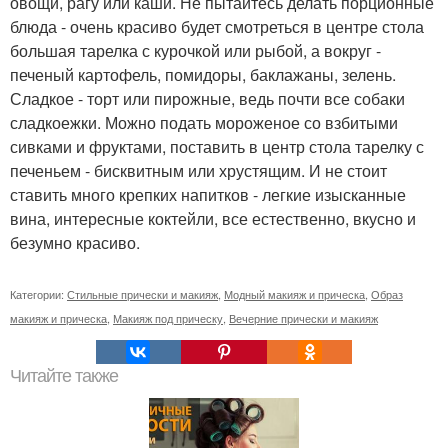
овощи, рагу или каши. Не пытайтесь делать порционные
блюда - очень красиво будет смотреться в центре стола
большая тарелка с курочкой или рыбой, а вокруг -
печеный картофель, помидоры, баклажаны, зелень.
Сладкое - торт или пирожные, ведь почти все собаки
сладкоежки. Можно подать мороженое со взбитыми
сивками и фруктами, поставить в центр стола тарелку с
печеньем - бисквитным или хрустящим. И не стоит
ставить много крепких напитков - легкие изысканные
вина, интересные коктейли, все естественно, вкусно и
безумно красиво.
Категории:
Стильные прически и макияж
,
Модный макияж и прическа
,
Образ
макияж и прическа
,
Макияж под прическу
,
Вечерние прически и макияж
Читайте также