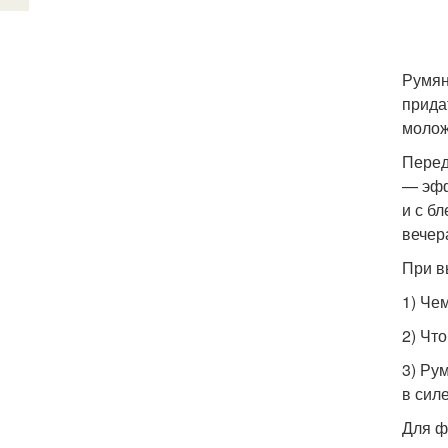
Румян
прида
молож
Перед
— эфф
и с б
вечер
При в
1) Че
2) Чт
3) Ру
в сил
Для ф