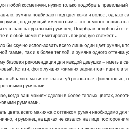
для любой косметички, нужно только подобрать правильный 
равило, румяна подбирают под цвет кожи и волос , однако 
ок румян, подходящий именно вам – это немного пощипать щ
 и есть ваш натуральный румянец. Подобрав подобный отте
те в любой момент имитировать природную свежесть.
ло бы скучно использовать всего лишь один цвет румян, к 
ной гамме, так и в более теплой, и румяна одного оттенка у
му базовая рекомендация для каждой девушки – иметь в св
ковый. Кстати, фото лучших «зимних вариантов» ищите в эт
вы выбрали в макияже глаз и губ розоватые, фиолетовые, с
 розовыми румянами.
чае, когда ваш макияж сделан в более теплых цветах, золот
ковыми румянами.
ать цвета всего макияжа с оттенком румян необходимо для 
нично, и румянец на щеках не казался на лице посторонни
 для того, чтобы румяна смотрелись на лице максимально на