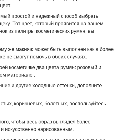
цвет.
самый простой и надежный способ выбрать
еку. Тот цвет, который проявится на вашем
нок из палитры косметических румян, вы
тому же макияж может быть выполнен как в более
же не смогут помочь в обоих случаях.
оей косметичке два цвета румян: розовый и
ом материале .
иние и другие холодные оттенки, дополните
истых, коричневых, болотных, воспользуйтесь
того, чтобы весь образ выглядел более
м и искусственно нарисованным.
турально, нанесите их не только на щеки, но