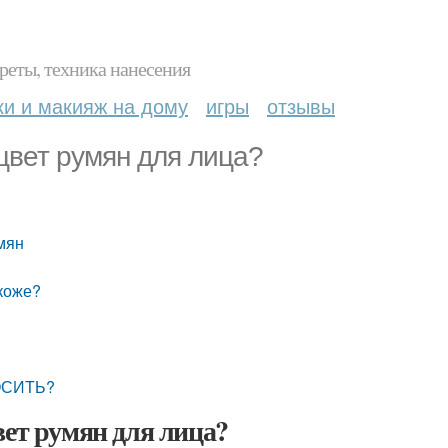
реты, техника нанесения
ки и макияж на дому
игры
отзывы
 цвет румян для лица?
?
мян
 коже?
ОСИТЬ?
вет румян для лица?