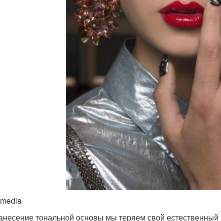
imedia
анесение тональной основы мы теряем свой естественный 