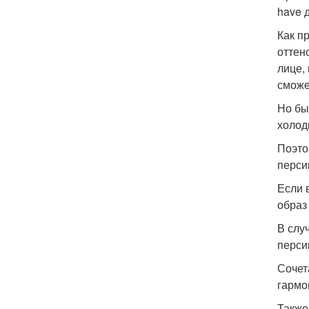
have 
Как п
оттен
лице,
сможе
Но бы
холод
Поэто
перси
Если 
образ
В слу
перси
Сочет
гармо
Также