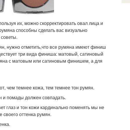
ользуя их, можно скорректировать овал лица и
румяна способны сделать вас визуально
 советы.
ян, нужно отметить,что все румяна имеют финиш
ществует три вида финиша: матовый, сатиновый
мяна с матовым или сатиновым финишем, а для
от, чем темнее кожа, тем темнее тон румян.
ян и помады должен совпадать.
цвет глаз и тон кожи кардинально поменять мы не
е cвоего оттенка румян.
енка.