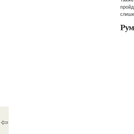
пройд
слишк
Рум
⇦