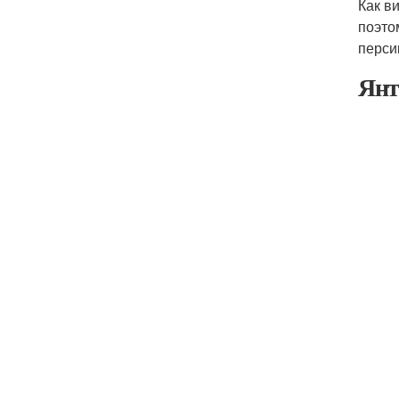
Как в
поэто
перси
Янт