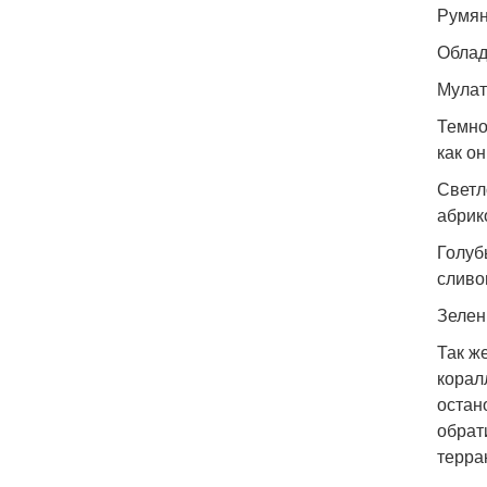
Румян
Облад
Мулат
Темно
как о
Светл
абрик
Голуб
сливо
Зелен
Так ж
корал
остан
обрат
терра