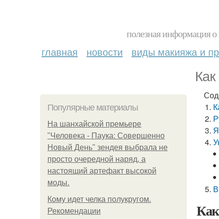
полезная информация о 
главная
новости
виды макияжа и пр
Как
Сод
К
Популярные материалы
Р
На шанхайской премьере
Я
"Человека - Паука: Совершенно
У
Новый День" зендея выбрала не
просто очередной наряд, а
настоящий артефакт высокой
моды.
В
Кому идет челка полукругом.
Как
Рекомендации