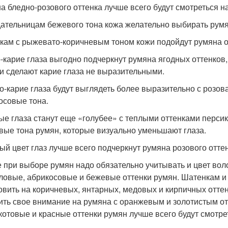
а бледно-розового оттенка лучше всего будут смотреться н
ательницам бежевого тона кожа желательно выбирать румя
кам с рыжевато-коричневым тоном кожи подойдут румяна о
-карие глаза выгодно подчеркнут румяна ягодных оттенков,
ни сделают карие глаза не выразительными.
о-карие глаза будут выглядеть более выразительно с розов
осовые тона.
ые глаза станут еще «голубее» с теплыми оттенками персико
вые тона румян, которые визуально уменьшают глаза.
ый цвет глаз лучше всего подчеркнут румяна розового оттен
е при выборе румян надо обязательно учитывать и цвет воло
ловые, абрикосовые и бежевые оттенки румян. Шатенкам и
овить на коричневых, янтарных, медовых и кирпичных отте
ить свое внимание на румяна с оранжевым и золотистым о
котовые и красные оттенки румян лучше всего будут смотре