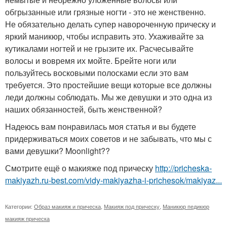
обгрызанные или грязные ногти - это не женственно.
Не обязательно делать супер навороченную прическу и
яркий маникюр, чтобы исправить это. Ухаживайте за
кутикалами ногтей и не грызите их. Расчесывайте
волосы и вовремя их мойте. Брейте ноги или
пользуйтесь восковыми полосками если это вам
требуется. Это простейшие вещи которые все должны
леди должны соблюдать. Мы же девушки и это одна из
наших обязанностей, быть женственной?
Надеюсь вам понравилась моя статья и вы будете
придерживаться моих советов и не забывать, что мы с
вами девушки? Moonlight??
Смотрите ещё о макияже под прическу
http://pricheska-
makiyazh.ru-best.com/vidy-makiyazha-i-prichesok/makiyaz...
Категории:
Образ макияж и прическа
,
Макияж под прическу
,
Маникюр педикюр
макияж прическа