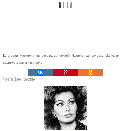
Категории:
Макияж и прическа на выпускной
,
Макияж под прическу
,
Маникюр
педикюр макияж прическа
Читайте также