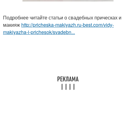
Подробнее читайте статьи о свадебных прическах и
макияж
http://pricheska-makiyazh.ru-best.com/vidy-
makiyazha-i-prichesok/svadebn...