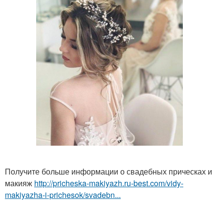
Получите больше информации о свадебных прическах и
макияж
http://pricheska-makiyazh.ru-best.com/vidy-
makiyazha-i-prichesok/svadebn...