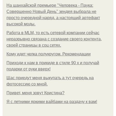
На шанхайской премьере "Человека - Паука:
Совершенно Новый День" зендея выбрала не
просто очередной наряд, а настоящий артефакт
высокой моды.
Работа в MLM, то есть сетевой компании сейчас
неразрывно связана с создание своего контента,
своей страницы в соц сетях.
Кому идет челка полукругом. Рекомендации
Приходи к нам в прикиде в стиле 90 х и получай
подарки от руки вверх!
Щас приедут меня выкупать а тут очередь на
фотосессию со мной.
Привет, меня зовут Кристина?
Я с летними яркими вайбами на раздачу к вам!