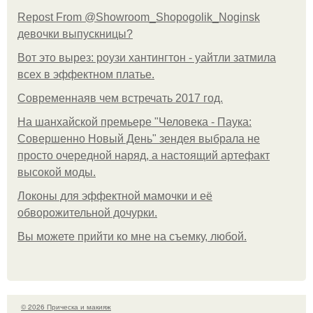
Repost From @Showroom_Shopogolik_Noginsk
девочки выпускницы?
Вот это вырез: роузи хантингтон - уайтли затмила
всех в эффектном платьe.
Современнаяв чем встречать 2017 год.
На шанхайской премьере "Человека - Паука:
Совершенно Новый День" зендея выбрала не
просто очередной наряд, а настоящий артефакт
высокой моды.
Локоны для эффектной мамочки и её
обворожительной дочурки.
Вы можете прийти ко мне на съемку, любой.
© 2026 Прическа и макияж