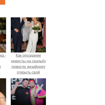
ка -
Как опоздание
невесты на свадьбу
т
помогло дизайнеру
открыть свой
о и
бренд.
бои