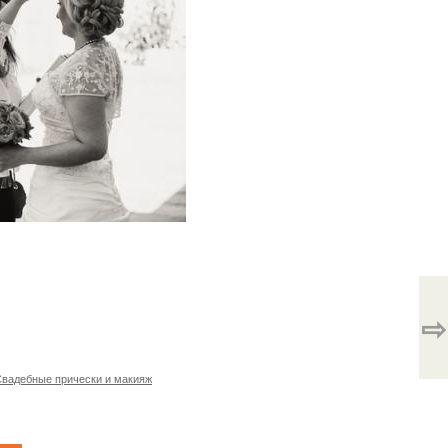
⇨
вадебные прически и макияж