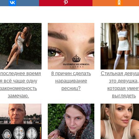
 последнее время
8 причин сделать
Стильная девуш
я всё чаще одну
наращивание
это девушка,
закономерность
ресниц?
которая умее
замечаю.
выглядеть
привлекательн
элегантно в лю
ситуации.