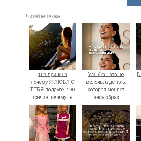
Читайте также
101 причина
Улыбка - это не
В
почему Я ЛЮБЛЮ
мелочь, а деталь,
ТЕБЯ подруге. 100
которая меняет
причин почему ты
весь образ
моя лучшая
человека.
подруга.