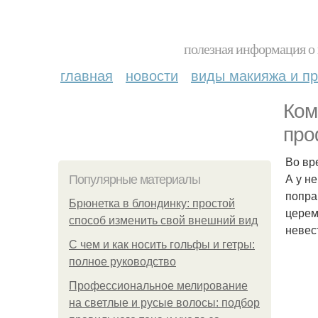
полезная информация о 
главная
новости
виды макияжа и пр
Ком
про
Во вр
А у н
Популярные материалы
попра
Брюнетка в блондинку: простой
церем
способ изменить свой внешний вид
невес
С чем и как носить гольфы и гетры:
полное руководство
Профессиональное мелирование
на светлые и русые волосы: подбор