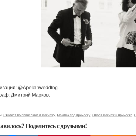
изация: @Apelcinwedding.
раф: Дмитрий Марков.
и:
Стилист по прическам и макияжу
,
Макияж под прическу
,
Образ макияж и прическа
,
С
авилось? Поделитесь с друзьями!