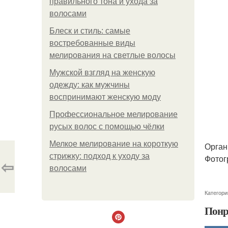
правильного тона и ухода за
волосами
Блеск и стиль: самые
востребованные виды
мелирования на светлые волосы
Мужской взгляд на женскую
одежду: как мужчины
воспринимают женскую моду
Профессиональное мелирование
русых волос с помощью чёлки
Мелкое мелирование на короткую
Орган
стрижку: подход к уходу за
Фотог
⇦
волосами
Категори
Понр