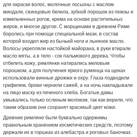
для окраски волос, молочные лосьоны с маслом
миндаля, свинцовые белила, зубной порошок из пемзы и
измельченных рогов, крема на основе растительных
жиров, и многое другое. С морщинами в древнем Риме
боролись при помощи специальной мази, в состав
которой входил жир из бычьей ноги и льняное масло.
Волосы укрепляли настойкой майорана, в руки втирали
масло мяты, а в тело - сок пальмового дерева. Чтобы
отбелить кожу, римлянки натирались меловым
порошком, а для получения яркого румянца на щеках
использовали винные дрожжи и охру. Глаза подводили
грифелем, брови чернили сажей, а на ночь накладывали
на лицо маску из печеного хлеба. Богатые дамы
умывались только ослиным молоком, так как верили, что
таким образом они сохранят красивый цвет кожи.
Древние римляне были буквально одержимы
правильным хранением косметических средств, поэтому
держали их в горшках из алебастра и роговых баночках.