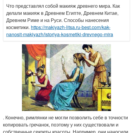
Что представлял собой макияж древнего мира. Как
делали макияж в Древнем Египте, Древнем Китае,
Древнем Риме и на Руси. Способы нанесения
косметики.
https://makiyazh-litsa.ru-best.com/kak-
nanosit-makiyazh/istoriya-kosmetiki-drevnego-mira
. Конечно, римлянки не могли позволить себе в точности
копировать гречанок, поэтому у них существовали и
собственные секреты красоты. Например, они наносили