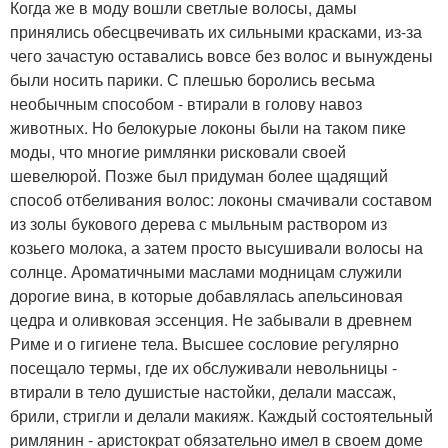
Когда же в моду вошли светлые волосы, дамы
принялись обесцвечивать их сильными красками, из-за
чего зачастую оставались вовсе без волос и вынуждены
были носить парики. С плешью боролись весьма
необычным способом - втирали в голову навоз
животных. Но белокурые локоны были на таком пике
моды, что многие римлянки рисковали своей
шевелюрой. Позже был придуман более щадящий
способ отбеливания волос: локоны смачивали составом
из золы букового дерева с мыльным раствором из
козьего молока, а затем просто высушивали волосы на
солнце. Ароматичными маслами модницам служили
дорогие вина, в которые добавлялась апельсиновая
цедра и оливковая эссенция. Не забывали в древнем
Риме и о гигиене тела. Высшее сословие регулярно
посещало термы, где их обслуживали невольницы -
втирали в тело душистые настойки, делали массаж,
брили, стригли и делали макияж. Каждый состоятельный
римлянин - аристократ обязательно имел в своем доме