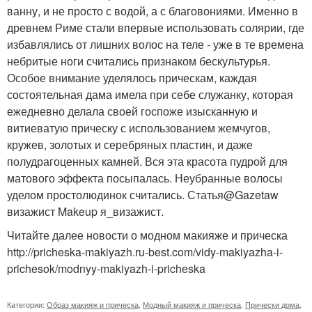
ванну, и не просто с водой, а с благовониями. Именно в
древнем Риме стали впервые использовать солярии, где
избавлялись от лишних волос на теле - уже в те времена
небритые ноги считались признаком бескультурья.
Особое внимание уделялось прическам, каждая
состоятельная дама имела при себе служанку, которая
ежедневно делала своей госпоже изысканную и
витиеватую прическу с использованием жемчугов,
кружев, золотых и серебряных пластин, и даже
полудрагоценных камней. Вся эта красота пудрой для
матового эффекта посыпалась. Неубранные волосы
уделом простолюдинок считались. Статья@Gazetaw
визажист Makeup я_визажист.
Читайте далее новости о модном макияже и прическа
http://pricheska-makiyazh.ru-best.com/vidy-makiyazha-i-
prichesok/modnyy-makiyazh-i-pricheska
Категории:
Образ макияж и прическа
,
Модный макияж и прическа
,
Прически дома
,