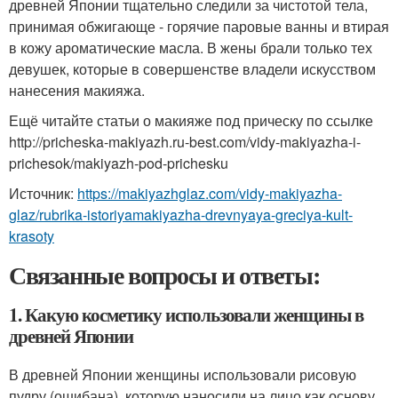
древней Японии тщательно следили за чистотой тела,
принимая обжигающе - горячие паровые ванны и втирая
в кожу ароматические масла. В жены брали только тех
девушек, которые в совершенстве владели искусством
нанесения макияжа.
Ещё читайте статьи о макияже под прическу по ссылке
http://pricheska-makiyazh.ru-best.com/vidy-makiyazha-i-
prichesok/makiyazh-pod-prichesku
Источник:
https://makiyazhglaz.com/vidy-makiyazha-
glaz/rubrika-istoriyamakiyazha-drevnyaya-greciya-kult-
krasoty
Связанные вопросы и ответы:
1. Какую косметику использовали женщины в
древней Японии
В древней Японии женщины использовали рисовую
пудру (ошибана), которую наносили на лицо как основу