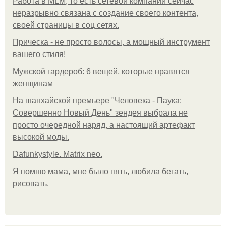
Работа в MLM, то есть сетевой компании сейчас
неразрывно связана с создание своего контента,
своей страницы в соц сетях.
Прическа - не просто волосы, а мощный инструмент
вашего стиля!
Мужской гардероб: 6 вещей, которые нравятся
женщинам
На шанхайской премьере "Человека - Паука:
Совершенно Новый День" зендея выбрала не
просто очередной наряд, а настоящий артефакт
высокой моды.
Dafunkystyle. Matrix neo.
Я помню мама, мне было пять, любила бегать,
рисовать.