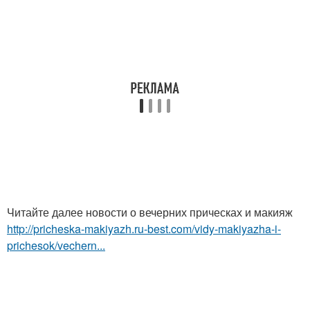
Читайте далее новости о вечерних прическах и макияж
http://pricheska-makiyazh.ru-best.com/vidy-makiyazha-i-
prichesok/vechern...