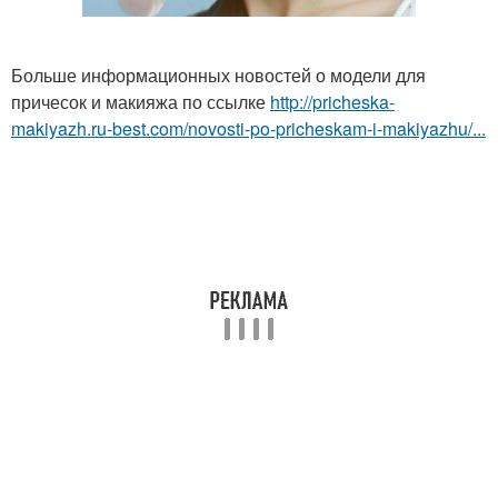
Больше информационных новостей о модели для
причесок и макияжа по ссылке
http://pricheska-
makiyazh.ru-best.com/novosti-po-pricheskam-i-makiyazhu/...