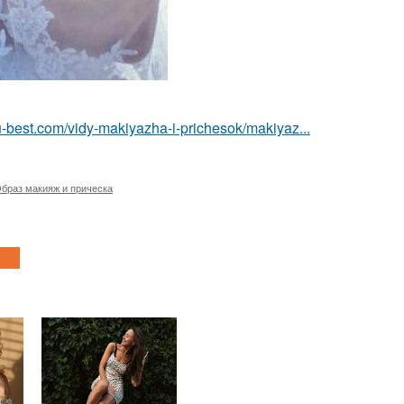
u-best.com/vidy-makiyazha-i-prichesok/makiyaz...
браз макияж и прическа