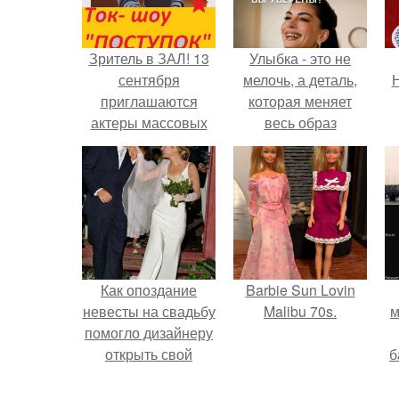
Зритель в ЗАЛ! 13
Улыбка - это не
сентября
мелочь, а деталь,
Н
приглашаются
которая меняет
актеры массовых
весь образ
сцен для участия в
человека.
съёмках.
Как опоздание
Barbie Sun Lovin
невесты на свадьбу
Malibu 70s.
м
помогло дизайнеру
открыть свой
б
бренд.
и