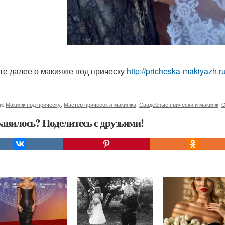
те далее о макияже под прическу
http://pricheska-makiyazh.r
и:
Макияж под прическу
,
Мастер причесок и макияжа
,
Свадебные прически и макияж
,
О
авилось? Поделитесь с друзьями!