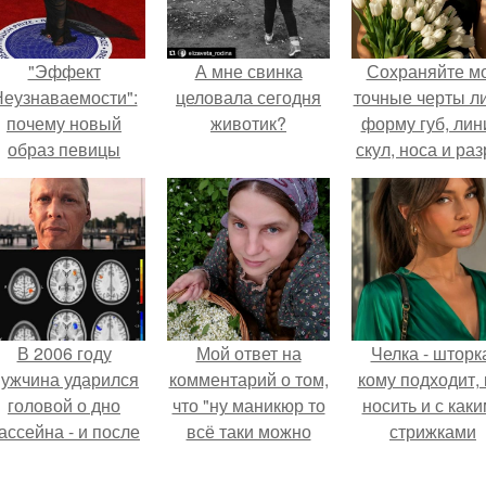
"Эффект
А мне свинка
Сохраняйте м
еузнаваемости":
целовала сегодня
точные черты ли
почему новый
животик?
форму губ, ли
образ певицы
скул, носа и раз
вызвал споры о
глаз.
гранях
возможного?
В 2006 году
Мой ответ на
Челка - шторк
ужчина ударился
комментарий о том,
кому подходит, 
головой о дно
что "ну маникюр то
носить и с как
ассейна - и после
всё таки можно
стрижками
этого его жизнь
было бы сделать.
сочетать.
зменилась самым