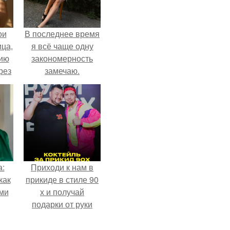
ои
В последнее время
ца,
я всё чаще одну
нию
закономерность
рез
замечаю.
а:
Приходи к нам в
как
прикиде в стиле 90
ими
х и получай
подарки от руки
вверх!