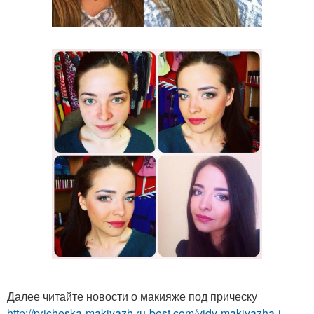
Далее читайте новости о макияже под прическу
http://pricheska-makiyazh.ru-best.com/vidy-makiyazha-i-