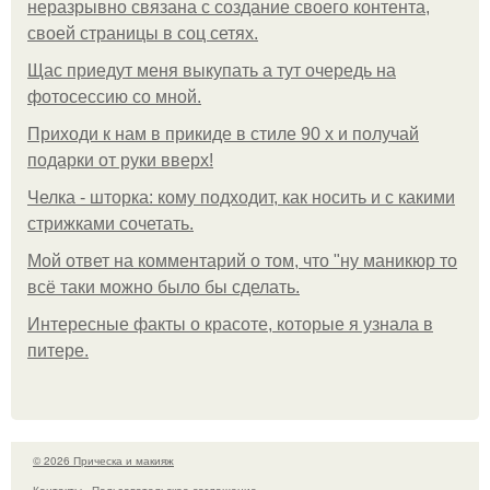
неразрывно связана с создание своего контента,
своей страницы в соц сетях.
Щас приедут меня выкупать а тут очередь на
фотосессию со мной.
Приходи к нам в прикиде в стиле 90 х и получай
подарки от руки вверх!
Челка - шторка: кому подходит, как носить и с какими
стрижками сочетать.
Мой ответ на комментарий о том, что "ну маникюр то
всё таки можно было бы сделать.
Интересные факты о красоте, которые я узнала в
питере.
© 2026 Прическа и макияж
Контакты
Пользовательское соглашение