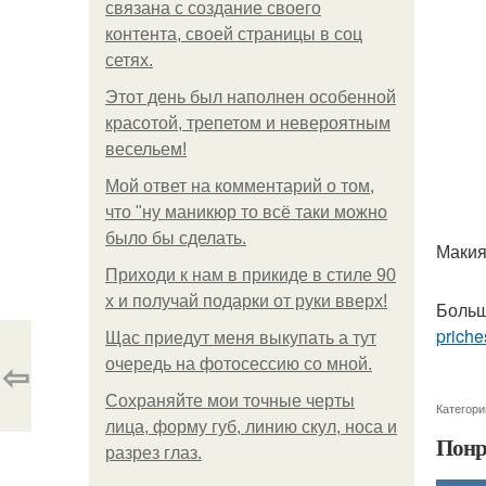
связана с создание своего
контента, своей страницы в соц
сетях.
Этот день был наполнен особенной
красотой, трепетом и невероятным
весельем!
Мой ответ на комментарий о том,
что "ну маникюр то всё таки можно
было бы сделать.
Макия
Приходи к нам в прикиде в стиле 90
х и получай подарки от руки вверх!
Больш
priche
Щас приедут меня выкупать а тут
⇦
очередь на фотосессию со мной.
Сохраняйте мои точные черты
Категори
лица, форму губ, линию скул, носа и
Понр
разрез глаз.