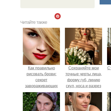
Читайте также
Как правильно
Сохраняйте мои
С
рисовать брови:
точные черты лица,
секрет
форму губ, линию
завораживающих
скул, носа и разрез
глаз!
глаз.
э