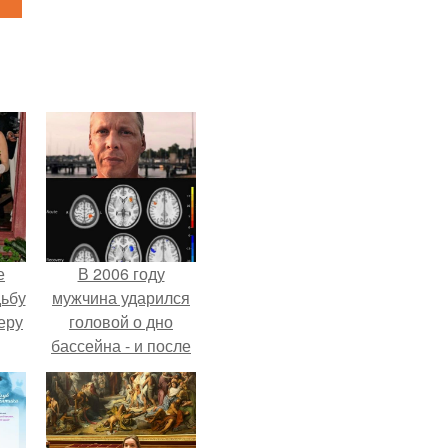
е
В 2006 году
дьбу
мужчина ударился
еру
головой о дно
бассейна - и после
этого его жизнь
изменилась самым
странным образом.