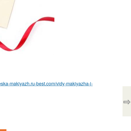
cheska-makiyazh.ru-best.com/vidy-makiyazha-i-
⇨