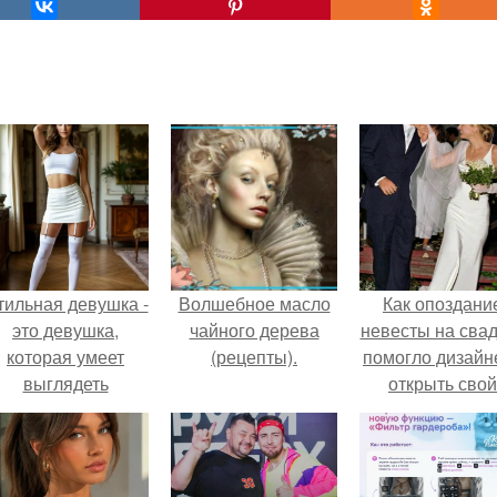
тильная девушка -
Волшебное масло
Как опоздани
это девушка,
чайного дерева
невесты на сва
которая умеет
(рецепты).
помогло дизайн
выглядеть
открыть свой
привлекательно и
бренд.
легантно в любои
ситуации.