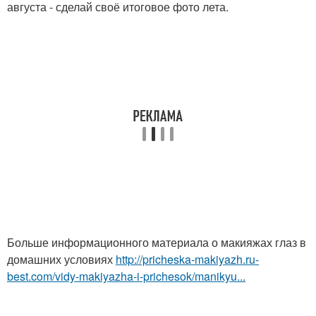
августа - сделай своё итоговое фото лета.
Больше информационного материала о макияжах глаз в
домашних условиях
http://pricheska-makiyazh.ru-
best.com/vidy-makiyazha-i-prichesok/manikyu...