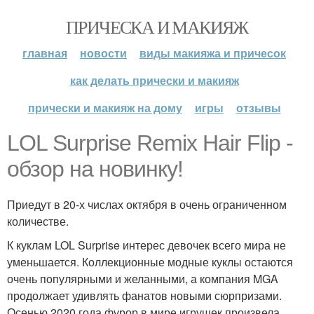
ПРИЧЕСКА И МАКИЯЖ
главная
новости
виды макияжа и причесок
как делать прически и макияж
прически и макияж на дому
игры
отзывы
LOL Surprise Remix Hair Flip -
обзор на новинку!
Приедут в 20-х числах октября в очень ограниченном
количестве.
К куклам LOL Surprise интерес девочек всего мира не
уменьшается. Коллекционные модные куклы остаются
очень популярными и желанными, а компания MGA
продолжает удивлять фанатов новыми сюрпризами.
Осенью 2020 года фурор в мире игрушек произвела