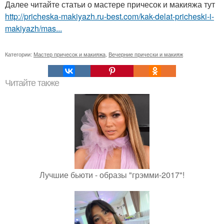
Далее читайте статьи о мастере причесок и макияжа тут
http://pricheska-makiyazh.ru-best.com/kak-delat-pricheski-i-
makiyazh/mas...
Категории:
Мастер причесок и макияжа
,
Вечерние прически и макияж
Читайте также
Лучшие бьюти - образы "грэмми-2017"!