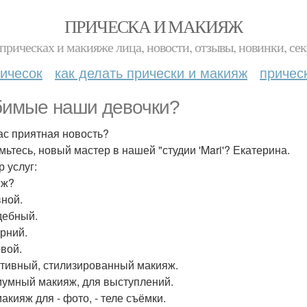
ПРИЧЕСКА И МАКИЯЖ
прическах и макияже лица, новости, отзывы, новинки, сек
ичесок
как делать прически и макияж
причес
имые наши девочки?
ас приятная новость?
мьтесь, новый мастер в нашей "студии 'Mari'? Екатерина.
р услуг:
яж?
вной.
дебный.
ерний.
овой.
ативный, стилизированный макияж.
иумный макияж, для выступлений.
акияж для - фото, - теле съёмки.