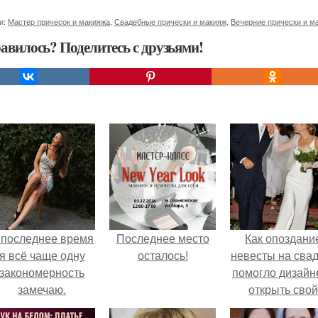
и:
Мастер причесок и макияжа
,
Свадебные прически и макияж
,
Вечерние прически и м
авилось? Поделитесь с друзьями!
 последнее время
Последнее место
Как опоздани
я всё чаще одну
осталось!
невесты на сва
закономерность
помогло дизайн
замечаю.
открыть свой
бренд.