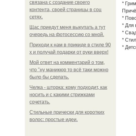
связана с создание своего
* Грим
контента, своей страницы в соц
Причё
сетях.
* Пов
* Для
Щас приедут меня выкупать а тут
* Сва
очередь на фотосессию со мной.
* Сти
Приходи к нам в прикиде в стиле 90
* Детс
х и получай подарки от руки вверх!
Мой ответ на комментарий о том,
что "ну маникюр то всё таки можно
было бы сделать.
Челка - шторка: кому подходит, как
носить и с какими стрижками
сочетать.
Стильные прически для коротких
волос: простые идеи.