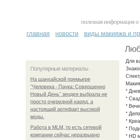
полезная информация о 
главная
новости
виды макияжа и пр
Люб
Для в
Знако
Популярные материалы
Спект
На шанхайской премьере
Маки
"Человека - Паука: Совершенно
* Дне
Новый День" зендея выбрала не
* Сва
просто очередной наряд, а
* Веч
настоящий артефакт высокой
* Дел
моды.
* Кре
Работа в MLM, то есть сетевой
* Под
компании сейчас неразрывно
* HD м