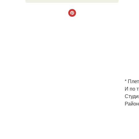
* Пле
И по 
Студия
Район