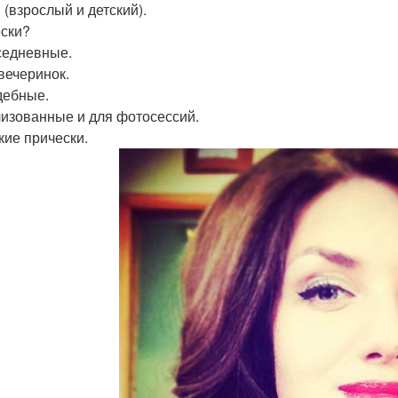
 (взрослый и детский).
ски?
седневные.
 вечеринок.
дебные.
лизованные и для фотосессий.
кие прически.