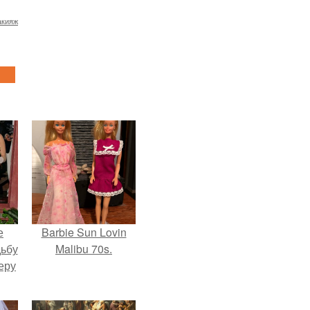
акияж
е
Barbie Sun Lovin
дьбу
Malibu 70s.
еру