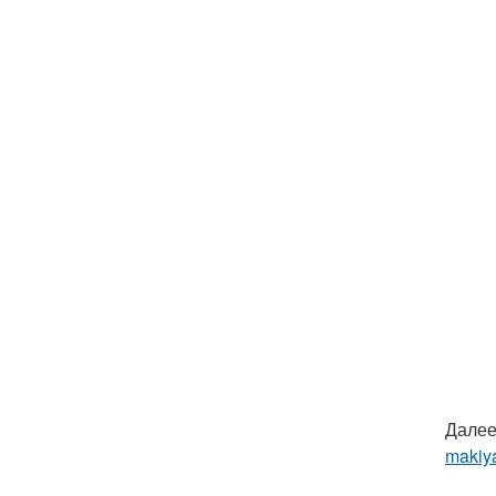
Далее
makiya