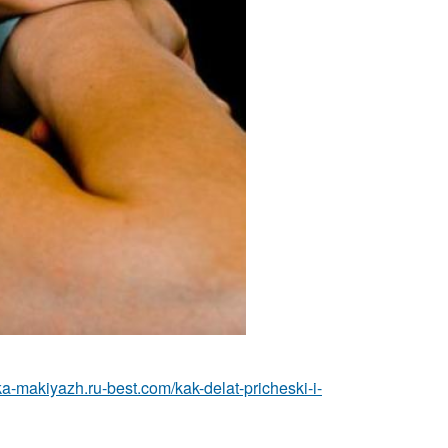
ska-makiyazh.ru-best.com/kak-delat-pricheski-i-