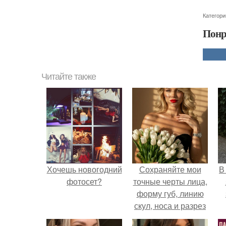
Категори
Понр
Читайте также
Хочешь новогодний
Сохраняйте мои
В
фотосет?
точные черты лица,
форму губ, линию
скул, носа и разрез
глаз.