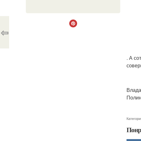
⇦
. А с
совер
Влада
Полин
Категори
Понр