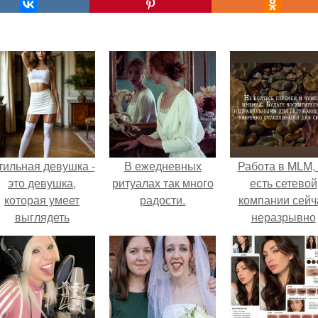
тильная девушка -
В ежедневных
Работа в MLM, 
это девушка,
ритуалах так много
есть сетевой
которая умеет
радости.
компании сейч
выглядеть
неразрывно
привлекательно и
связана с созда
легантно в любои
своего контент
ситуации.
своей страниц
соц сетях.