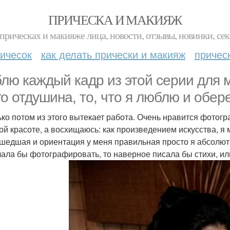
ПРИЧЕСКА И МАКИЯЖ
прическах и макияже лица, новости, отзывы, новинки, сек
ичесок
как делать прически и макияж
причес
лю каждый кадр из этой серии для м
го отдушина, то, что я люблю и обер
ько потом из этого вытекает работа. Очень нравится фотог
ой красоте, а восхищаюсь: как произведением искусства, я 
шедшая и ориентация у меня правильная просто я абсолютн
чала бы фотографировать, то наверное писала бы стихи, и