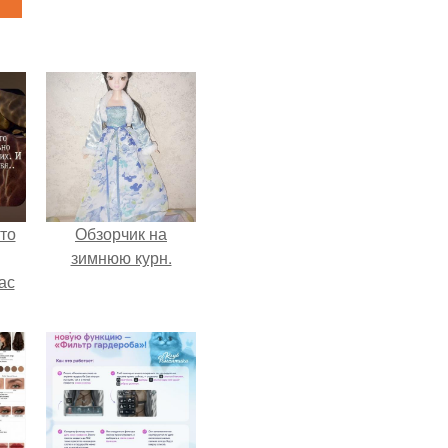
то
Обзорчик на
зимнюю курн.
ас
ние
а,
ы в