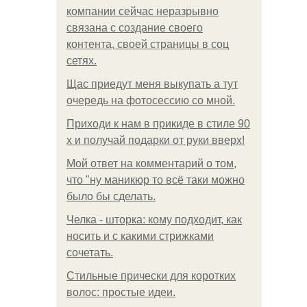
компании сейчас неразрывно
связана с создание своего
контента, своей страницы в соц
сетях.
Щас приедут меня выкупать а тут
очередь на фотосессию со мной.
Приходи к нам в прикиде в стиле 90
х и получай подарки от руки вверх!
Мой ответ на комментарий о том,
что "ну маникюр то всё таки можно
было бы сделать.
Челка - шторка: кому подходит, как
носить и с какими стрижками
сочетать.
Стильные прически для коротких
волос: простые идеи.