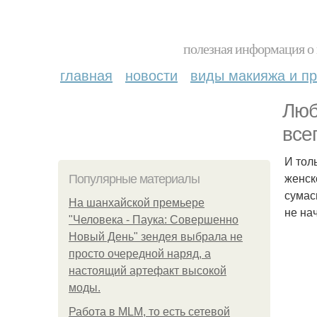
полезная информация о 
главная
новости
виды макияжа и пр
Люб
все
И тол
женск
Популярные материалы
сумас
На шанхайской премьере
не на
"Человека - Паука: Совершенно
Новый День" зендея выбрала не
просто очередной наряд, а
настоящий артефакт высокой
моды.
Работа в MLM, то есть сетевой