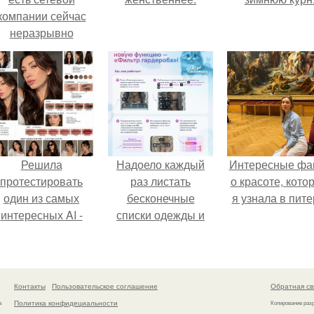
компании сейчас
неразрывно
вязана с создание
своего контента,
своей страницы в
соц сетях.
Решила
Надоело каждый
Интересные фа
протестировать
раз листать
о красоте, кото
один из самых
бесконечные
я узнала в пите
интересных AI -
списки одежды и
ромтов для бьюти
заново собирать
- анализа.
любимый лук по
кусочкам?
Контакты
Пользовательское соглашение
Обратная св
Политика конфидециальности
а
Копирование раз