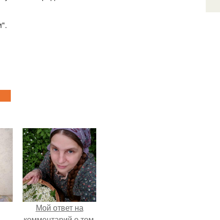
".
Мой ответ на
.
комментарий о том,