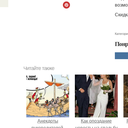
возмо
Скидк
Категори
Понр
Читайте также
Анекдоты
Как опоздание
руководителей.
невесты на свадьбу