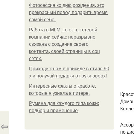
Фотосессия ко дню рождения, это
прекрасный повод подарить время
самой себе.
Работа в MLM, то есть сетевой
компании сейчас неразрывно
связана с создание своего
контента, своей страницы в соц
сетях.
Приходи к нам в прикиде в стиле 90
х и получай подарки от руки вверх!
Интересные факты о красоте,
которые я узнала в питере.
Красо
Домаш
Румяна для каждого типа кожи:
Колле
подбор и применение
⇦
Ассор
по ди