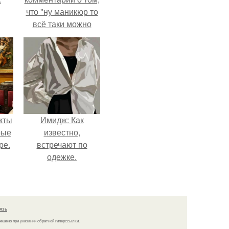
что "ну маникюр то
всё таки можно
было бы сделать.
кты
Имидж: Как
рые
известно,
ре.
встречают по
одежке.
язь
решено при указании обратной гиперссылки.