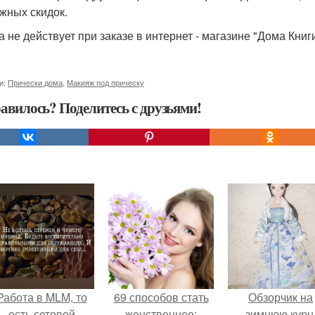
жных скидок.
а не действует при заказе в интернет - магазине "Дома Книги
и:
Прически дома
,
Макияж под прическу
авилось? Поделитесь с друзьями!
Работа в MLM, то
69 способов стать
Обзорчик на
есть сетевой
женственнее:
зимнюю курн