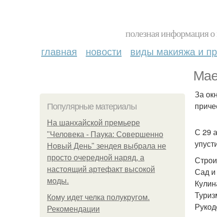
полезная информация о 
главная
новости
виды макияжа и пр
Мае
За окн
приче
Популярные материалы
На шанхайской премьере
С 29 
"Человека - Паука: Совершенно
упуст
Новый День" зендея выбрала не
просто очередной наряд, а
Строи
настоящий артефакт высокой
Сад и
моды.
Кулин
Туриз
Кому идет челка полукругом.
Рукод
Рекомендации