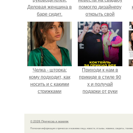
Деловая женщина в
помогло дизайнеру
баре сидит.
открыть свой
бренд.
с
Челка - шторка:
Приходи к нам в
кому подходит, как
прикиде в стиле 90
носить и с какими
х и получай
стрижками
подарки от руки
сочетать.
вверх!
п
© 2026 Прическа и макияж
Полезная информация о прическах и макияже лица, новости, отзывы, новинки, секреты, техник