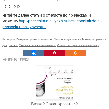
ll? l? ll? l?
Читайте далее статьи о стилисте по прическам и
макияжу
http://pricheska-makiyazh.ru-best.com/kak-delat-
pricheski-i-makiyazh/sti...
Категории:
Вечерние прически и макияж
,
Макияж под прическу
,
Макияж и прически
для девочек
,
Стильные прически и макияж
,
Стилист по прическам и макияжу
Читайте также
Визаж? Салон красоты "?