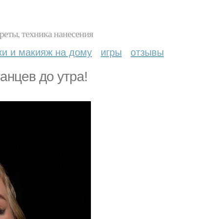
реты, техника нанесения
ки и макияж на дому
игры
отзывы
анцев до утра!