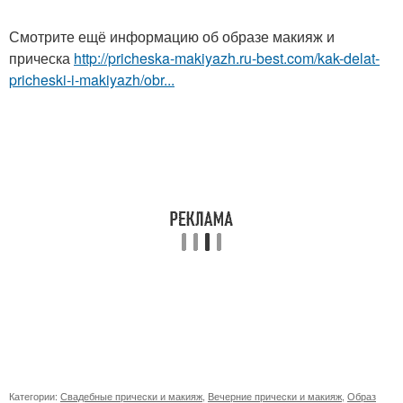
Смотрите ещё информацию об образе макияж и
прическа
http://pricheska-makiyazh.ru-best.com/kak-delat-
pricheski-i-makiyazh/obr...
Категории:
Свадебные прически и макияж
,
Вечерние прически и макияж
,
Образ