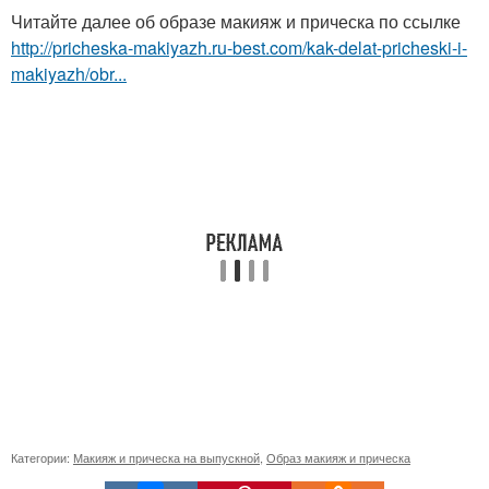
Читайте далее об образе макияж и прическа по ссылке
http://pricheska-makiyazh.ru-best.com/kak-delat-pricheski-i-
makiyazh/obr...
Категории:
Макияж и прическа на выпускной
,
Образ макияж и прическа